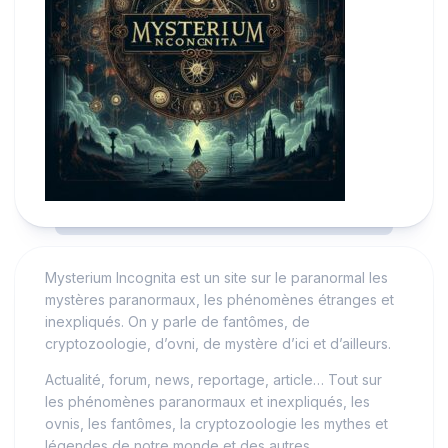
Mysterium Incognita est un site sur le paranormal les
mystères paranormaux, les phénomènes étranges et
inexpliqués. On y parle de fantômes, de
cryptozoologie, d’ovni, de mystère d’ici et d’ailleurs.
Actualité, forum, news, reportage, article… Tout sur
les phénomènes paranormaux et inexpliqués, les
ovnis, les fantômes, la cryptozoologie les mythes et
légendes de notre monde et des autres…