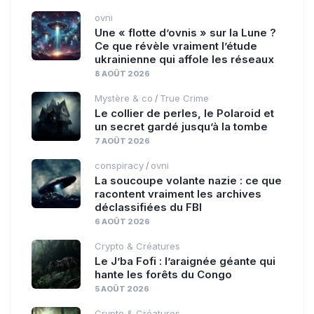
ovni
Une « flotte d’ovnis » sur la Lune ?
Ce que révèle vraiment l’étude
ukrainienne qui affole les réseaux
8 AOÛT 2026
Mystère & co
True Crime
/
Le collier de perles, le Polaroid et
un secret gardé jusqu’à la tombe
7 AOÛT 2026
conspiracy
ovni
/
La soucoupe volante nazie : ce que
racontent vraiment les archives
déclassifiées du FBI
6 AOÛT 2026
Crypto & Créatures
Le J’ba Fofi : l’araignée géante qui
hante les forêts du Congo
5 AOÛT 2026
Crypto & Créatures