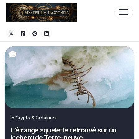
Skip
to
content
1
in
Crypto & Créatures
L’étrange squelette retrouvé sur un
iceberg de Terre-neuve…