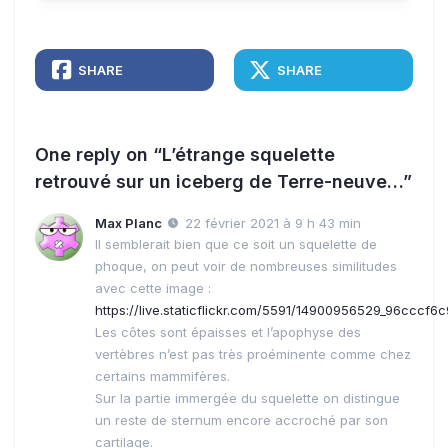
SHARE
SHARE
One reply on “L’étrange squelette
retrouvé sur un iceberg de Terre-neuve…”
Max Planc
22 février 2021 à 9 h 43 min
Il semblerait bien que ce soit un squelette de
phoque, on peut voir de nombreuses similitudes
avec cette image :
https://live.staticflickr.com/5591/14900956529_96cccf6c
Les côtes sont épaisses et l’apophyse des
vertèbres n’est pas très proéminente comme chez
certains mammifères.
Sur la partie immergée du squelette on distingue
un reste de sternum encore accroché par son
cartilage.