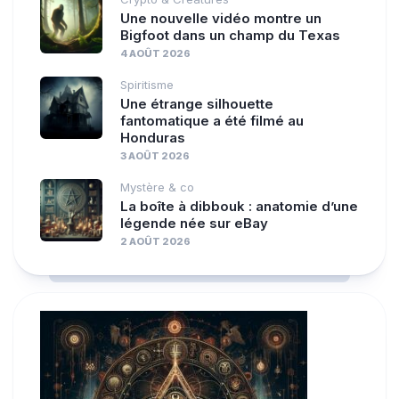
Une nouvelle vidéo montre un
Bigfoot dans un champ du Texas
4 AOÛT 2026
Spiritisme
Une étrange silhouette
fantomatique a été filmé au
Honduras
3 AOÛT 2026
Mystère & co
La boîte à dibbouk : anatomie d’une
légende née sur eBay
2 AOÛT 2026