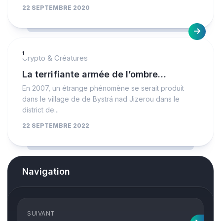
22 SEPTEMBRE 2020
1
Crypto & Créatures
La terrifiante armée de l’ombre…
En 2007, un étrange phénomène se serait produit
dans le village de de Bystrá nad Jizerou dans le
district de...
22 SEPTEMBRE 2022
Navigation
SUIVANT