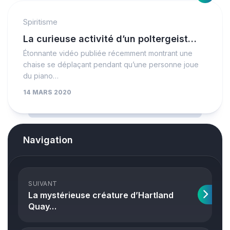
Spiritisme
La curieuse activité d’un poltergeist…
Étonnante vidéo publiée récemment montrant une
chaise se déplaçant pendant qu’une personne joue
du piano…
14 MARS 2020
Navigation
SUIVANT
La mystérieuse créature d’Hartland
Quay…