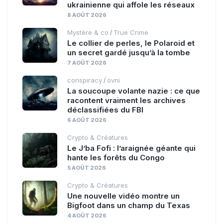
ukrainienne qui affole les réseaux
8 AOÛT 2026
Mystère & co
True Crime
/
Le collier de perles, le Polaroid et
un secret gardé jusqu’à la tombe
7 AOÛT 2026
conspiracy
ovni
/
La soucoupe volante nazie : ce que
racontent vraiment les archives
déclassifiées du FBI
6 AOÛT 2026
Crypto & Créatures
Le J’ba Fofi : l’araignée géante qui
hante les forêts du Congo
5 AOÛT 2026
Crypto & Créatures
Une nouvelle vidéo montre un
Bigfoot dans un champ du Texas
4 AOÛT 2026