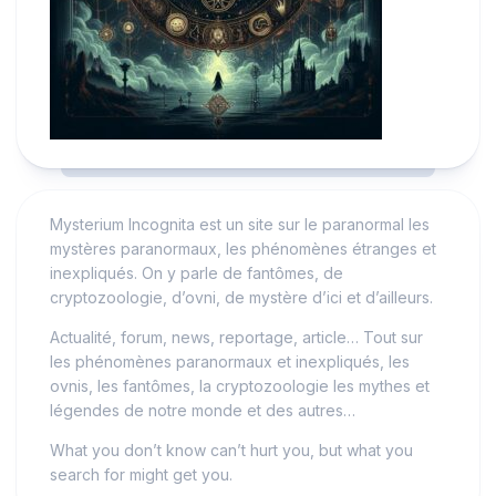
Mysterium Incognita est un site sur le paranormal les
mystères paranormaux, les phénomènes étranges et
inexpliqués. On y parle de fantômes, de
cryptozoologie, d’ovni, de mystère d’ici et d’ailleurs.
Actualité, forum, news, reportage, article… Tout sur
les phénomènes paranormaux et inexpliqués, les
ovnis, les fantômes, la cryptozoologie les mythes et
légendes de notre monde et des autres…
What you don’t know can’t hurt you, but what you
search for might get you.