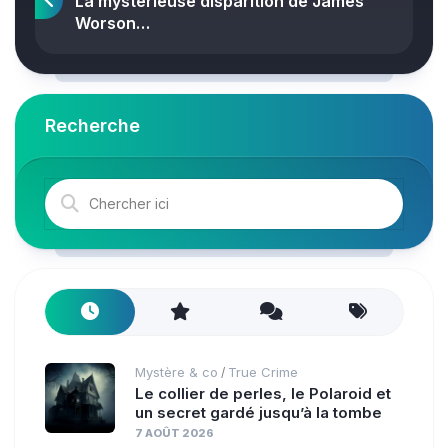
La mystérieuse disparition de James
Worson…
Recherche
Mystère & co
True Crime
/
Le collier de perles, le Polaroid et
un secret gardé jusqu’à la tombe
7 AOÛT 2026