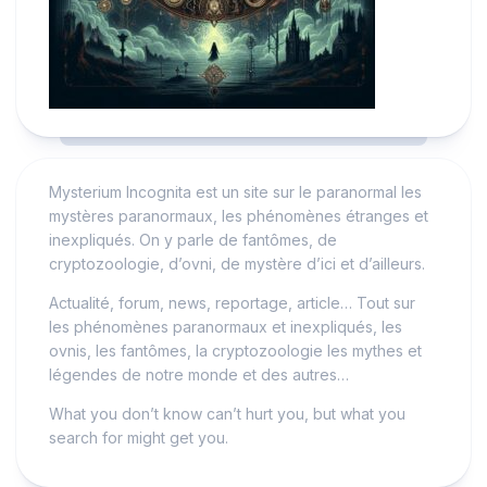
Mysterium Incognita est un site sur le paranormal les
mystères paranormaux, les phénomènes étranges et
inexpliqués. On y parle de fantômes, de
cryptozoologie, d’ovni, de mystère d’ici et d’ailleurs.
Actualité, forum, news, reportage, article… Tout sur
les phénomènes paranormaux et inexpliqués, les
ovnis, les fantômes, la cryptozoologie les mythes et
légendes de notre monde et des autres…
What you don’t know can’t hurt you, but what you
search for might get you.