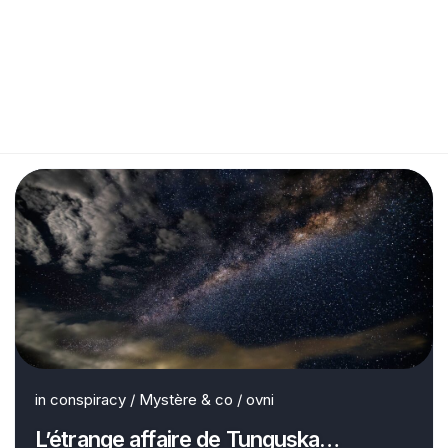
in
conspiracy
/
Mystère & co
/
ovni
L’étrange affaire de Tunguska…