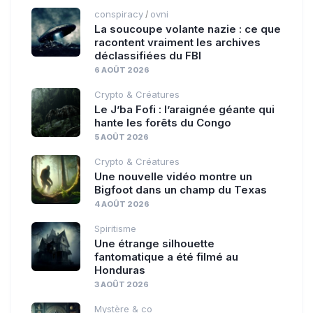
conspiracy
ovni
/
La soucoupe volante nazie : ce que
racontent vraiment les archives
déclassifiées du FBI
6 AOÛT 2026
Crypto & Créatures
Le J’ba Fofi : l’araignée géante qui
hante les forêts du Congo
5 AOÛT 2026
Crypto & Créatures
Une nouvelle vidéo montre un
Bigfoot dans un champ du Texas
4 AOÛT 2026
Spiritisme
Une étrange silhouette
fantomatique a été filmé au
Honduras
3 AOÛT 2026
Mystère & co