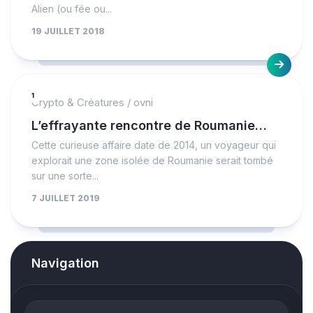
Alien (ou fée ou...
19 JUILLET 2018
1
Crypto & Créatures
/
ovni
L’effrayante rencontre de Roumanie…
Cette curieuse affaire date de 2014, un voyageur qui
explorait une zone isolée de Roumanie serait tombé
sur une sorte...
7 JUILLET 2019
Navigation