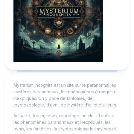
Mysterium Incognita est un site sur le paranormal les
mystères paranormaux, les phénomènes étranges et
inexpliqués. On y parle de fantômes, de
cryptozoologie, d’ovni, de mystère d’ici et d’ailleurs.
Actualité, forum, news, reportage, article… Tout sur
les phénomènes paranormaux et inexpliqués, les
ovnis, les fantômes, la cryptozoologie les mythes et