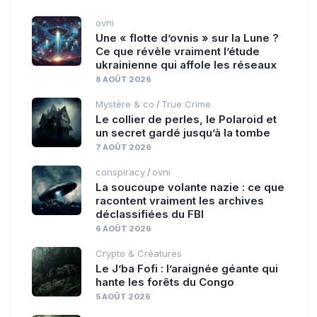
ovni
Une « flotte d’ovnis » sur la Lune ?
Ce que révèle vraiment l’étude
ukrainienne qui affole les réseaux
8 AOÛT 2026
Mystère & co
True Crime
/
Le collier de perles, le Polaroid et
un secret gardé jusqu’à la tombe
7 AOÛT 2026
conspiracy
ovni
/
La soucoupe volante nazie : ce que
racontent vraiment les archives
déclassifiées du FBI
6 AOÛT 2026
Crypto & Créatures
Le J’ba Fofi : l’araignée géante qui
hante les forêts du Congo
5 AOÛT 2026