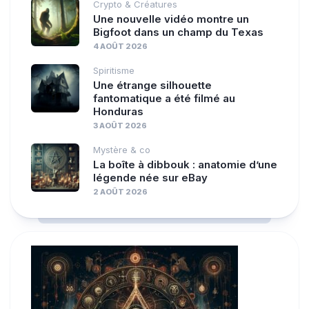
Crypto & Créatures
Une nouvelle vidéo montre un
Bigfoot dans un champ du Texas
4 AOÛT 2026
Spiritisme
Une étrange silhouette
fantomatique a été filmé au
Honduras
3 AOÛT 2026
Mystère & co
La boîte à dibbouk : anatomie d’une
légende née sur eBay
2 AOÛT 2026