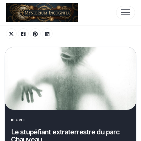
Skip
to
content
in
ovni
Le stupéfiant extraterrestre du parc
Chauveau…