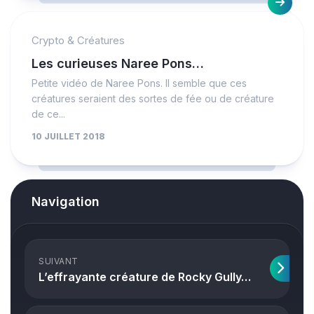
Crypto & Créatures
Les curieuses Naree Pons…
Petite vidéo de Naree Pons. Il semble que ces
créatures seraient des sortes de fée ou de créature
de ce...
10 JUILLET 2018
Navigation
SUIVANT
L’effrayante créature de Rocky Gully…