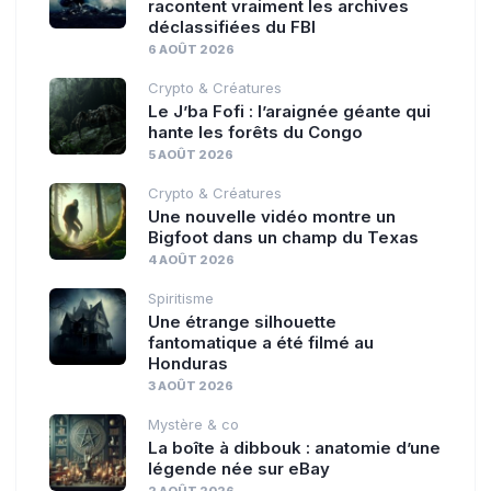
racontent vraiment les archives
déclassifiées du FBI
6 AOÛT 2026
Crypto & Créatures
Le J’ba Fofi : l’araignée géante qui
hante les forêts du Congo
5 AOÛT 2026
Crypto & Créatures
Une nouvelle vidéo montre un
Bigfoot dans un champ du Texas
4 AOÛT 2026
Spiritisme
Une étrange silhouette
fantomatique a été filmé au
Honduras
3 AOÛT 2026
Mystère & co
La boîte à dibbouk : anatomie d’une
légende née sur eBay
2 AOÛT 2026