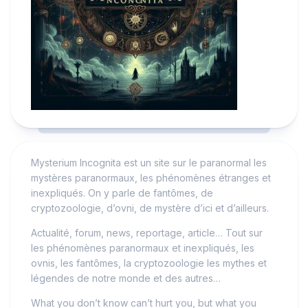
Mysterium Incognita est un site sur le paranormal les
mystères paranormaux, les phénomènes étranges et
inexpliqués. On y parle de fantômes, de
cryptozoologie, d’ovni, de mystère d’ici et d’ailleurs.
Actualité, forum, news, reportage, article… Tout sur
les phénomènes paranormaux et inexpliqués, les
ovnis, les fantômes, la cryptozoologie les mythes et
légendes de notre monde et des autres…
What you don’t know can’t hurt you, but what you