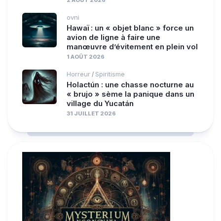
ovni
Hawaï : un « objet blanc » force un
avion de ligne à faire une
manœuvre d’évitement en plein vol
1 AOÛT 2026
Horreur
Spiritisme
/
Holactún : une chasse nocturne au
« brujo » sème la panique dans un
village du Yucatán
31 JUILLET 2026