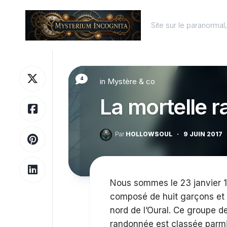
Skip
to
Site sur le paranorma
content
4
in
Mystère & co
La mortelle 
Par
HOLLOWSOUL
·
9 JUIN 2017
Nous sommes le 23 janvier 1
composé de huit garçons et d
nord de l’Oural. Ce groupe d
randonnée est classée parmi l