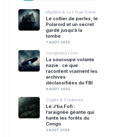
Mystère & co
True Crime
/
Le collier de perles, le
Polaroid et un secret
gardé jusqu’à la
tombe
7 AOÛT 2026
conspiracy
ovni
/
La soucoupe volante
nazie : ce que
racontent vraiment les
archives
déclassifiées du FBI
6 AOÛT 2026
Crypto & Créatures
Le J’ba Fofi :
l’araignée géante qui
hante les forêts du
Congo
5 AOÛT 2026