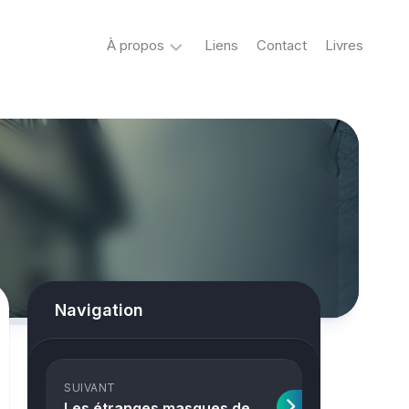
À propos
Liens
Contact
Livres
Crypto
&
Créatures
ovni
Mystère
&
co
Spiritisme
Navigation
conspiracy
Horreur
SUIVANT
True
Les étranges masques de