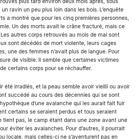
rouvés plus tard environ deux mois après, sous
un ravin un peu plus loin dans les bois. L’enquête
rts a montré que pour les cinq premières personnes,
rmie. Un des morts avait le crâne fracturé, mais ce
 Les autres corps retrouvés au mois de mai sont
 eux sont décédés de mort violente, leurs cages
es, une des femmes n’avait plus de langue. Pour
ssure de visible. Il semble que certaines victimes
de certains corps pour se réchauffer.
 été irradiés, et la peau semble avoir vieilli ou avoir
sont succédé au cours des décennies qui se sont
hypothèque d’une avalanche qui les aurait fait fuir
ent certains se seraient perdus et tous seraient
ne tient pas, le camp étant dans une zone avant une
our éviter les avalanches. Pour d’autres, il pourrait
ibu locale, mais celles-ci ne s’aventurent pas en