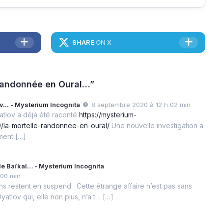
SHARE
ON X
 randonnée en Oural…”
v... - Mysterium Incognita
8 septembre 2020 à 12 h 02 min
yatlov a déjà été raconté
https://mysterium-
/la-mortelle-randonnee-en-oural/
Une nouvelle investigation a
ment […]
e Baïkal… - Mysterium Incognita
 00 min
s restent en suspend. Cette étrange affaire n’est pas sans
yatlov qui, elle non plus, n’a t… […]