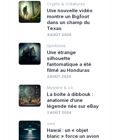
Crypto & Créatures
Une nouvelle vidéo
montre un Bigfoot
dans un champ du
Texas
4 AOÛT 2026
Spiritisme
Une étrange
silhouette
fantomatique a été
filmé au Honduras
3 AOÛT 2026
Mystère & co
La boîte à dibbouk :
anatomie d’une
légende née sur eBay
2 AOÛT 2026
ovni
Hawaï : un « objet
blanc » force un avion