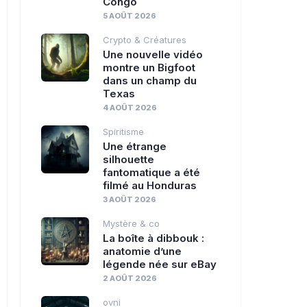
Congo
5 AOÛT 2026
Crypto & Créatures
Une nouvelle vidéo
montre un Bigfoot
dans un champ du
Texas
4 AOÛT 2026
Spiritisme
Une étrange
silhouette
fantomatique a été
filmé au Honduras
3 AOÛT 2026
Mystère & co
La boîte à dibbouk :
anatomie d’une
légende née sur eBay
2 AOÛT 2026
ovni