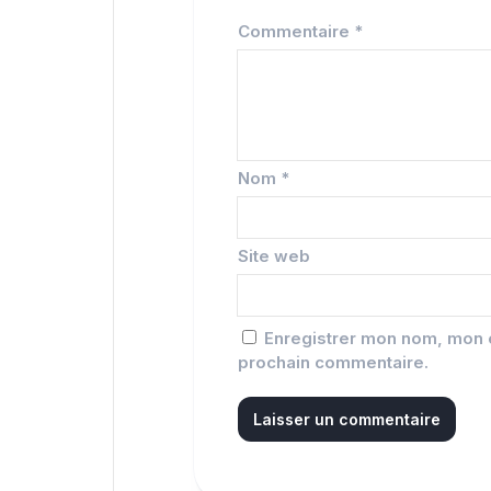
Commentaire
*
Nom
*
Site web
Enregistrer mon nom, mon e
prochain commentaire.