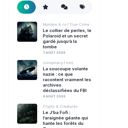
Mystère & co
True Crime
/
Le collier de perles, le
Polaroid et un secret
gardé jusqu’à la
tombe
7 AOÛT 2026
conspiracy
ovni
/
La soucoupe volante
nazie : ce que
racontent vraiment les
archives
déclassifiées du FBI
6 AOÛT 2026
Crypto & Créatures
Le J’ba Fofi :
l’araignée géante qui
hante les forêts du