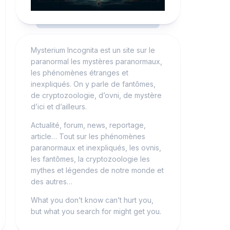
Mysterium Incognita est un site sur le
paranormal les mystères paranormaux,
les phénomènes étranges et
inexpliqués. On y parle de fantômes,
de cryptozoologie, d’ovni, de mystère
d’ici et d’ailleurs.
Actualité, forum, news, reportage,
article… Tout sur les phénomènes
paranormaux et inexpliqués, les ovnis,
les fantômes, la cryptozoologie les
mythes et légendes de notre monde et
des autres…
What you don’t know can’t hurt you,
but what you search for might get you.