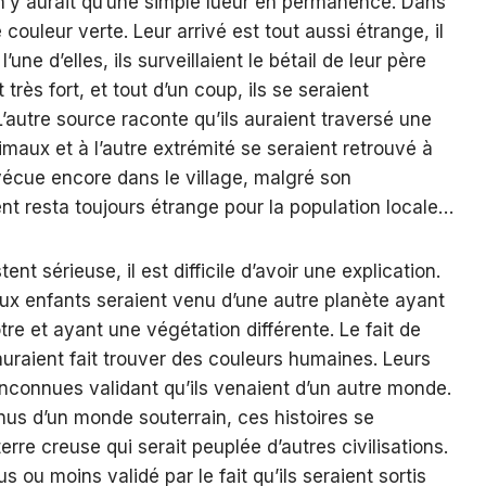
 il n’y aurait qu’une simple lueur en permanence. Dans
 couleur verte. Leur arrivé est tout aussi étrange, il
une d’elles, ils surveillaient le bétail de leur père
 très fort, et tout d’un coup, ils se seraient
L’autre source raconte qu’ils auraient traversé une
maux et à l’autre extrémité se seraient retrouvé à
e vécue encore dans le village, malgré son
t resta toujours étrange pour la population locale…
ent sérieuse, il est difficile d’avoir une explication.
eux enfants seraient venu d’une autre planète ayant
ôtre et ayant une végétation différente. Le fait de
uraient fait trouver des couleurs humaines. Leurs
nconnues validant qu’ils venaient d’un autre monde.
enus d’un monde souterrain, ces histoires se
erre creuse qui serait peuplée d’autres civilisations.
us ou moins validé par le fait qu’ils seraient sortis