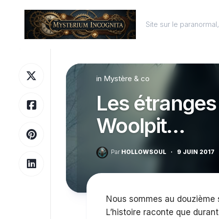
Skip
to
Site sur le paranorma
content
in
Mystère & co
Les étranges
Woolpit…
Par
HOLLOWSOUL
·
9 JUIN 2017
Nous sommes au douzième siè
L’histoire raconte que durant