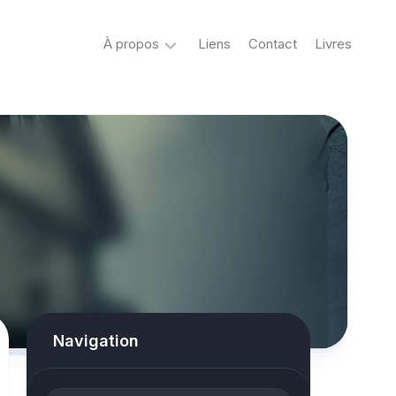
À propos
Liens
Contact
Livres
Crypto
&
Créatures
ovni
Mystère
&
co
Spiritisme
conspiracy
Navigation
Horreur
True