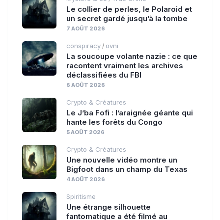
Le collier de perles, le Polaroid et
un secret gardé jusqu’à la tombe
7 AOÛT 2026
conspiracy
ovni
/
La soucoupe volante nazie : ce que
racontent vraiment les archives
déclassifiées du FBI
6 AOÛT 2026
Crypto & Créatures
Le J’ba Fofi : l’araignée géante qui
hante les forêts du Congo
5 AOÛT 2026
Crypto & Créatures
Une nouvelle vidéo montre un
Bigfoot dans un champ du Texas
4 AOÛT 2026
Spiritisme
Une étrange silhouette
fantomatique a été filmé au