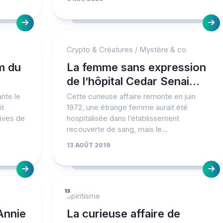
Crypto & Créatures
/
Mystère & co
m du
La femme sans expression
de l’hôpital Cedar Senai…
ante le
Cette curieuse affaire remonte en juin
it
1972, une étrange femme aurait été
ives de
hospitalisée dans l’établissement
recouverte de sang, mais le...
13 AOÛT 2019
13
Spiritisme
’Annie
La curieuse affaire de