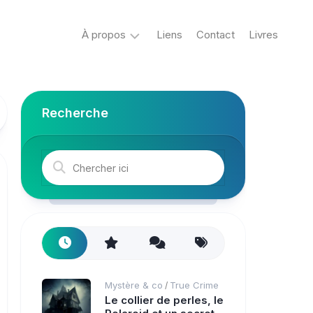
À propos
Liens
Contact
Livres
Crypto
&
Créatures
Recherche
ovni
Mystère
&
co
Spiritisme
conspiracy
Horreur
Mystère & co
True Crime
/
True
Le collier de perles, le