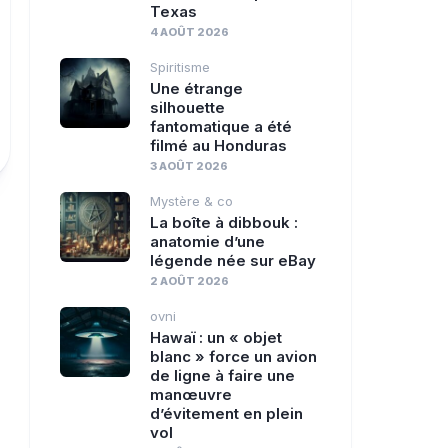
Texas
4 AOÛT 2026
Spiritisme
Une étrange
silhouette
fantomatique a été
filmé au Honduras
3 AOÛT 2026
Mystère & co
La boîte à dibbouk :
anatomie d’une
légende née sur eBay
2 AOÛT 2026
ovni
Hawaï : un « objet
blanc » force un avion
de ligne à faire une
manœuvre
d’évitement en plein
vol