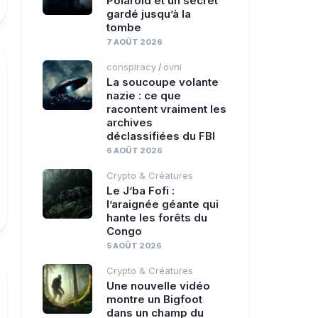
Polaroid et un secret
Crime
gardé jusqu’à la
tombe
7 AOÛT 2026
conspiracy
ovni
/
La soucoupe volante
nazie : ce que
racontent vraiment les
archives
déclassifiées du FBI
6 AOÛT 2026
Crypto & Créatures
Le J’ba Fofi :
l’araignée géante qui
hante les forêts du
Congo
5 AOÛT 2026
Crypto & Créatures
Une nouvelle vidéo
montre un Bigfoot
dans un champ du