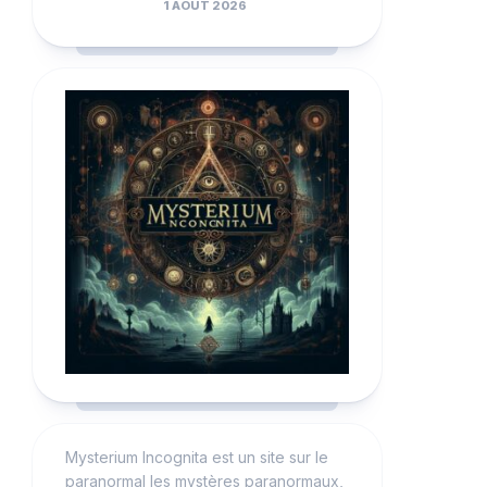
1 AOÛT 2026
Mysterium Incognita est un site sur le
paranormal les mystères paranormaux,