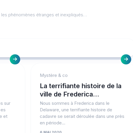
l, les phénomènes étranges et inexpliqués…
Mystère & co
La terrifiante histoire de la
ville de Frederica…
es sur
Nous sommes à Frederica dans le
ces
Delaware, une terrifiante histoire de
e et
cadavre se serait déroulée dans une près
en période...
6 MAI 2020