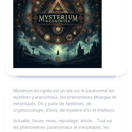
Mysterium Incognita est un site sur le paranormal les
mystères paranormaux, les phénomènes étranges et
inexpliqués. On y parle de fantômes, de
cryptozoologie, d’ovni, de mystère d’ici et d’ailleurs.
Actualité, forum, news, reportage, article… Tout sur
les phénomènes paranormaux et inexpliqués, les