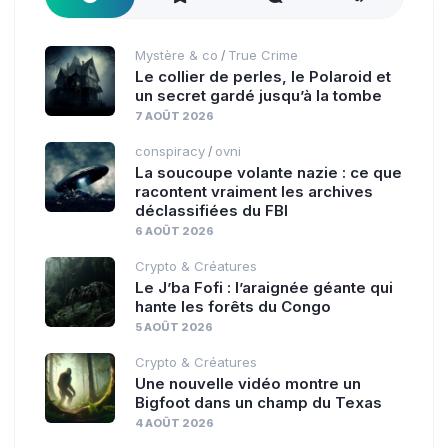
Mystère & co
True Crime
/
Le collier de perles, le Polaroid et
un secret gardé jusqu’à la tombe
7 AOÛT 2026
conspiracy
ovni
/
La soucoupe volante nazie : ce que
racontent vraiment les archives
déclassifiées du FBI
6 AOÛT 2026
Crypto & Créatures
Le J’ba Fofi : l’araignée géante qui
hante les forêts du Congo
5 AOÛT 2026
Crypto & Créatures
Une nouvelle vidéo montre un
Bigfoot dans un champ du Texas
4 AOÛT 2026