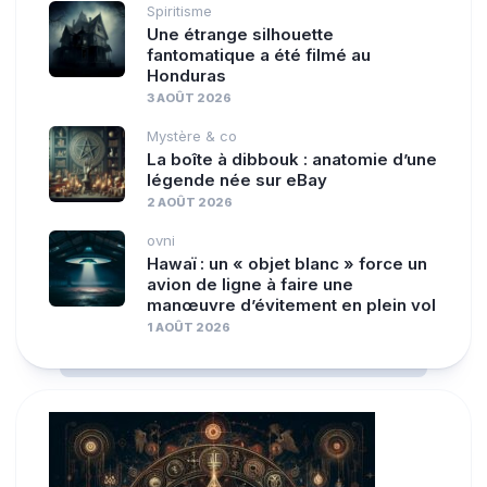
Spiritisme
Une étrange silhouette
fantomatique a été filmé au
Honduras
3 AOÛT 2026
Mystère & co
La boîte à dibbouk : anatomie d’une
légende née sur eBay
2 AOÛT 2026
ovni
Hawaï : un « objet blanc » force un
avion de ligne à faire une
manœuvre d’évitement en plein vol
1 AOÛT 2026