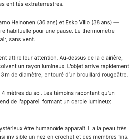
s entités extraterrestres.
arno Heinonen (36 ans) et Esko Villo (38 ans) —
ère habituelle pour une pause. Le thermomètre
lair, sans vent.
 attire leur attention. Au‑dessus de la clairière,
çoivent un rayon lumineux. L’objet arrive rapidement
n 3 m de diamètre, entouré d’un brouillard rougeâtre.
on 4 mètres du sol. Les témoins racontent qu’un
end de l’appareil formant un cercle lumineux
.
stérieux être humanoïde apparaît. Il a la peau très
si invisible un nez en crochet et des membres fins.