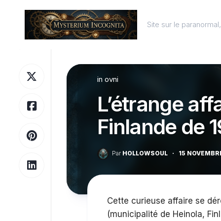
Skip
to
Site sur le paranorma
content
in
ovni
L’étrange affa
Finlande de 
Par
HOLLOWSOUL
·
15 NOVEMBR
Cette curieuse affaire se dér
(municipalité de Heinola, Fi