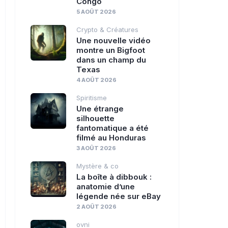
Congo
5 AOÛT 2026
Crypto & Créatures
Une nouvelle vidéo
montre un Bigfoot
dans un champ du
Texas
4 AOÛT 2026
Spiritisme
Une étrange
silhouette
fantomatique a été
filmé au Honduras
3 AOÛT 2026
Mystère & co
La boîte à dibbouk :
anatomie d’une
légende née sur eBay
2 AOÛT 2026
ovni