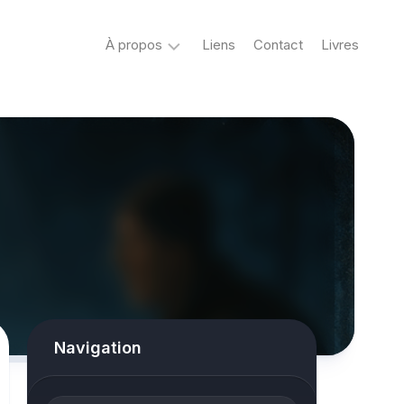
À propos
Liens
Contact
Livres
Crypto
&
Créatures
ovni
Mystère
&
co
Spiritisme
conspiracy
Navigation
Horreur
True