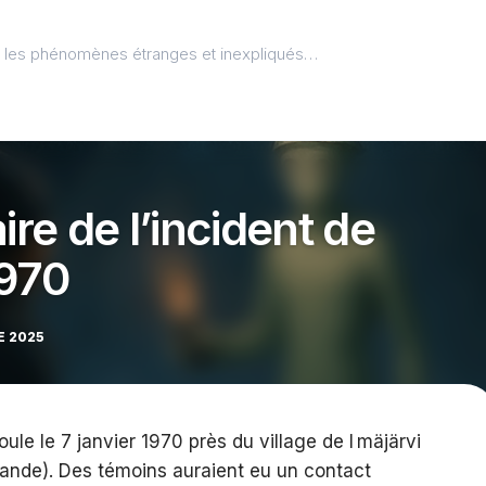
l, les phénomènes étranges et inexpliqués…
ire de l’incident de
1970
E 2025
oule le 7 janvier 1970 près du village de I mäjärvi
nlande). Des témoins auraient eu un contact