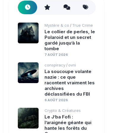
Mystère & co
True Crime
/
Le collier de perles, le
Polaroid et un secret
gardé jusqu’à la
tombe
7 AOÛT 2026
conspiracy
ovni
/
La soucoupe volante
nazie : ce que
racontent vraiment les
archives
déclassifiées du FBI
6 AOÛT 2026
Crypto & Créatures
Le J’ba Fofi :
l’araignée géante qui
hante les forêts du