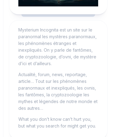
Mysterium Incognita est un site sur le
paranormal les mystères paranormaux,
les phénomènes étranges et
inexpliqués. On y parle de fantômes,
de cryptozoologie, d’ovni, de mystère
d’ici et d’ailleurs.
Actualité, forum, news, reportage,
article… Tout sur les phénomènes
paranormaux et inexpliqués, les ovnis,
les fantômes, la cryptozoologie les
mythes et légendes de notre monde et
des autres…
What you don’t know can’t hurt you,
but what you search for might get you.