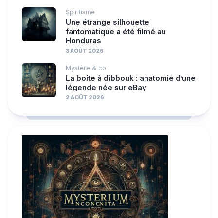
Spiritisme
Une étrange silhouette
fantomatique a été filmé au
Honduras
3 AOÛT 2026
Mystère & co
La boîte à dibbouk : anatomie d’une
légende née sur eBay
2 AOÛT 2026