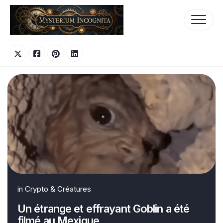
Skip
to
content
in
Crypto & Créatures
Un étrange et effrayant Goblin a été
filmé au Mexique