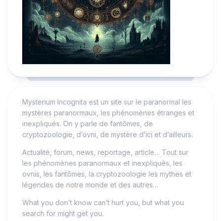
Mysterium Incognita est un site sur le paranormal les
mystères paranormaux, les phénomènes étranges et
inexpliqués. On y parle de fantômes, de
cryptozoologie, d’ovni, de mystère d’ici et d’ailleurs.
Actualité, forum, news, reportage, article… Tout sur
les phénomènes paranormaux et inexpliqués, les
ovnis, les fantômes, la cryptozoologie les mythes et
légendes de notre monde et des autres…
What you don’t know can’t hurt you, but what you
search for might get you.