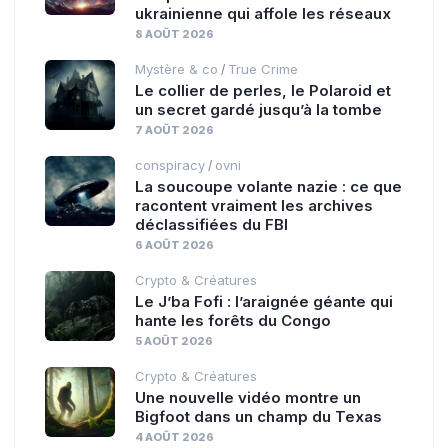
ukrainienne qui affole les réseaux
8 AOÛT 2026
Mystère & co
True Crime
/
Le collier de perles, le Polaroid et
un secret gardé jusqu’à la tombe
7 AOÛT 2026
conspiracy
ovni
/
La soucoupe volante nazie : ce que
racontent vraiment les archives
déclassifiées du FBI
6 AOÛT 2026
Crypto & Créatures
Le J’ba Fofi : l’araignée géante qui
hante les forêts du Congo
5 AOÛT 2026
Crypto & Créatures
Une nouvelle vidéo montre un
Bigfoot dans un champ du Texas
4 AOÛT 2026