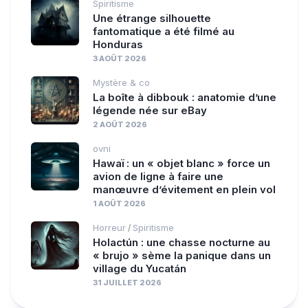
Spiritisme
Une étrange silhouette
fantomatique a été filmé au
Honduras
3 AOÛT 2026
Mystère & co
La boîte à dibbouk : anatomie d’une
légende née sur eBay
2 AOÛT 2026
ovni
Hawaï : un « objet blanc » force un
avion de ligne à faire une
manœuvre d’évitement en plein vol
1 AOÛT 2026
Horreur
Spiritisme
/
Holactún : une chasse nocturne au
« brujo » sème la panique dans un
village du Yucatán
31 JUILLET 2026