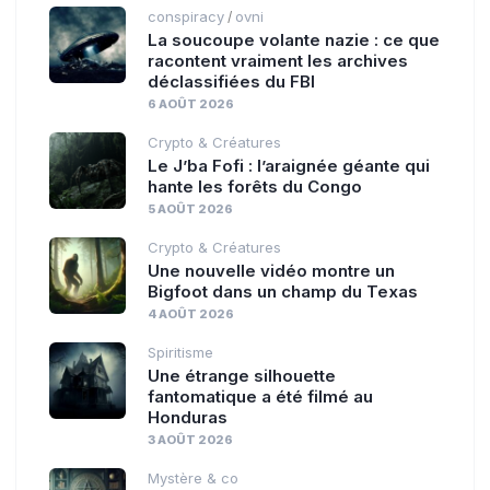
conspiracy
ovni
/
La soucoupe volante nazie : ce que
racontent vraiment les archives
déclassifiées du FBI
6 AOÛT 2026
Crypto & Créatures
Le J’ba Fofi : l’araignée géante qui
hante les forêts du Congo
5 AOÛT 2026
Crypto & Créatures
Une nouvelle vidéo montre un
Bigfoot dans un champ du Texas
4 AOÛT 2026
Spiritisme
Une étrange silhouette
fantomatique a été filmé au
Honduras
3 AOÛT 2026
Mystère & co