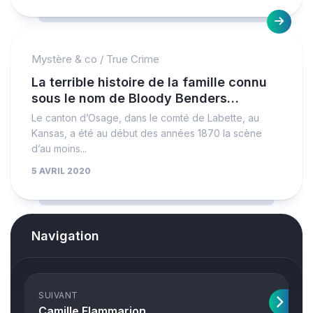
Mystère & co
/
True Crime
La terrible histoire de la famille connu
sous le nom de Bloody Benders…
Le canton d’Osage, dans le comté de Labette, au
Kansas, a été au début des années 1870 la scène
d’au moins...
5 AVRIL 2020
Navigation
SUIVANT
Camille Flammarion