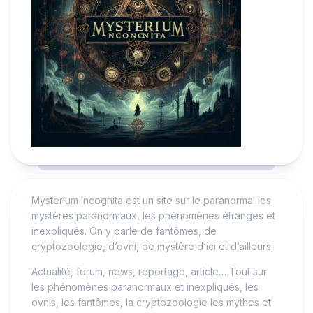
Mysterium Incognita est un site sur le paranormal les
mystères paranormaux, les phénomènes étranges et
inexpliqués. On y parle de fantômes, de
cryptozoologie, d’ovni, de mystère d’ici et d’ailleurs.
Actualité, forum, news, reportage, article… Tout sur
les phénomènes paranormaux et inexpliqués, les
ovnis, les fantômes, la cryptozoologie les mythes et