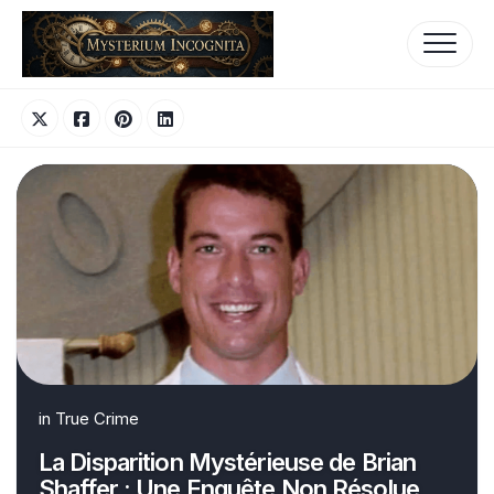
Skip
to
content
in
True Crime
La Disparition Mystérieuse de Brian
Shaffer : Une Enquête Non Résolue