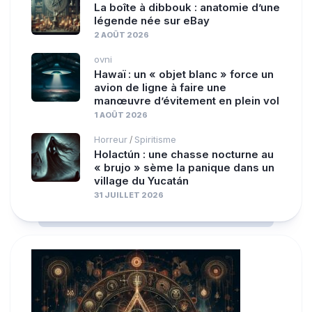
La boîte à dibbouk : anatomie d’une
légende née sur eBay
2 AOÛT 2026
ovni
Hawaï : un « objet blanc » force un
avion de ligne à faire une
manœuvre d’évitement en plein vol
1 AOÛT 2026
Horreur
Spiritisme
/
Holactún : une chasse nocturne au
« brujo » sème la panique dans un
village du Yucatán
31 JUILLET 2026