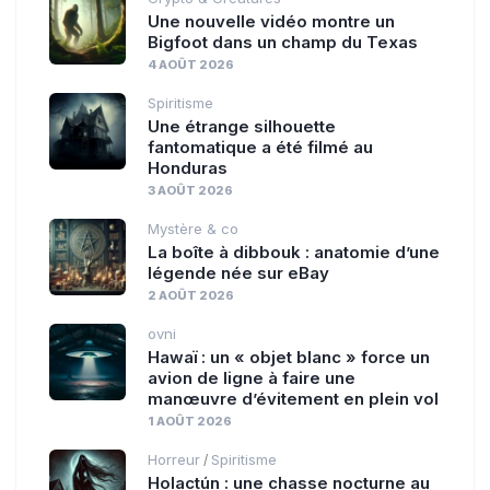
Une nouvelle vidéo montre un
Bigfoot dans un champ du Texas
4 AOÛT 2026
Spiritisme
Une étrange silhouette
fantomatique a été filmé au
Honduras
3 AOÛT 2026
Mystère & co
La boîte à dibbouk : anatomie d’une
légende née sur eBay
2 AOÛT 2026
ovni
Hawaï : un « objet blanc » force un
avion de ligne à faire une
manœuvre d’évitement en plein vol
1 AOÛT 2026
Horreur
Spiritisme
/
Holactún : une chasse nocturne au