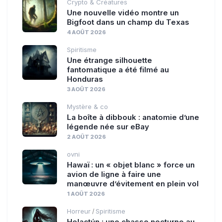
Crypto & Créatures
Une nouvelle vidéo montre un
Bigfoot dans un champ du Texas
4 AOÛT 2026
Spiritisme
Une étrange silhouette
fantomatique a été filmé au
Honduras
3 AOÛT 2026
Mystère & co
La boîte à dibbouk : anatomie d’une
légende née sur eBay
2 AOÛT 2026
ovni
Hawaï : un « objet blanc » force un
avion de ligne à faire une
manœuvre d’évitement en plein vol
1 AOÛT 2026
Horreur
Spiritisme
/
Holactún : une chasse nocturne au