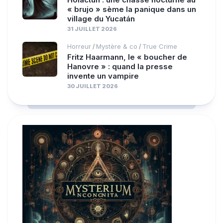
« brujo » sème la panique dans un
village du Yucatán
31 JUILLET 2026
Horreur
Mystère & co
True Crime
/
/
Fritz Haarmann, le « boucher de
Hanovre » : quand la presse
invente un vampire
30 JUILLET 2026