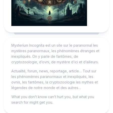
Mysterium Incognita est un site sur le paranormal les
mystères paranormaux, les phénomènes étranges et
inexpliqués. On y parle de fantômes, de
cryptozoologie, d’ovni, de mystère d’ici et d’ailleurs.
Actualité, forum, news, reportage, article… Tout sur
les phénomènes paranormaux et inexpliqués, les
ovnis, les fantômes, la cryptozoologie les mythes et
légendes de notre monde et des autres…
What you don’t know can’t hurt you, but what you
search for might get you.