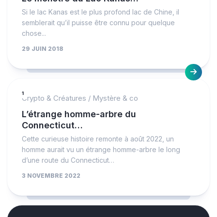
Si le lac Kanas est le plus profond lac de Chine, il
semblerait qu’il puisse être connu pour quelque
chose...
29 JUIN 2018
1
Crypto & Créatures
/
Mystère & co
L’étrange homme-arbre du
Connecticut…
Cette curieuse histoire remonte à août 2022, un
homme aurait vu un étrange homme-arbre le long
d’une route du Connecticut…
3 NOVEMBRE 2022