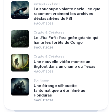
conspiracy
ovni
/
La soucoupe volante nazie : ce que
racontent vraiment les archives
déclassifiées du FBI
6 AOÛT 2026
Crypto & Créatures
Le J’ba Fofi : l’araignée géante qui
hante les forêts du Congo
5 AOÛT 2026
Crypto & Créatures
Une nouvelle vidéo montre un
Bigfoot dans un champ du Texas
4 AOÛT 2026
Spiritisme
Une étrange silhouette
fantomatique a été filmé au
Honduras
3 AOÛT 2026