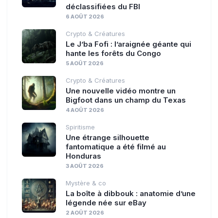
déclassifiées du FBI
6 AOÛT 2026
Crypto & Créatures
Le J’ba Fofi : l’araignée géante qui
hante les forêts du Congo
5 AOÛT 2026
Crypto & Créatures
Une nouvelle vidéo montre un
Bigfoot dans un champ du Texas
4 AOÛT 2026
Spiritisme
Une étrange silhouette
fantomatique a été filmé au
Honduras
3 AOÛT 2026
Mystère & co
La boîte à dibbouk : anatomie d’une
légende née sur eBay
2 AOÛT 2026