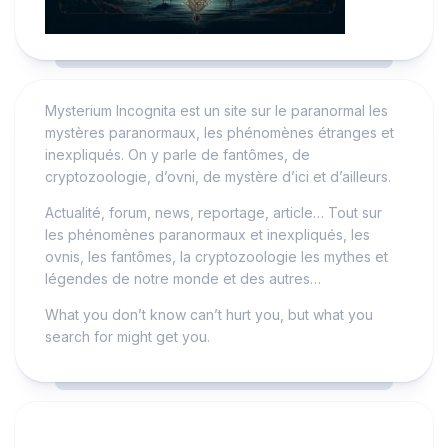
Mysterium Incognita est un site sur le paranormal les
mystères paranormaux, les phénomènes étranges et
inexpliqués. On y parle de fantômes, de
cryptozoologie, d’ovni, de mystère d’ici et d’ailleurs.
Actualité, forum, news, reportage, article… Tout sur
les phénomènes paranormaux et inexpliqués, les
ovnis, les fantômes, la cryptozoologie les mythes et
légendes de notre monde et des autres…
What you don’t know can’t hurt you, but what you
search for might get you.