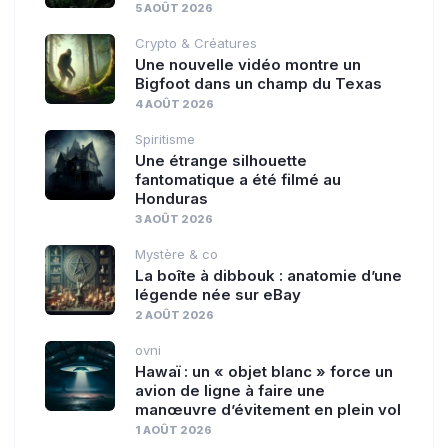
5 AOÛT 2026
Crypto & Créatures
Une nouvelle vidéo montre un
Bigfoot dans un champ du Texas
4 AOÛT 2026
Spiritisme
Une étrange silhouette
fantomatique a été filmé au
Honduras
3 AOÛT 2026
Mystère & co
La boîte à dibbouk : anatomie d’une
légende née sur eBay
2 AOÛT 2026
ovni
Hawaï : un « objet blanc » force un
avion de ligne à faire une
manœuvre d’évitement en plein vol
1 AOÛT 2026