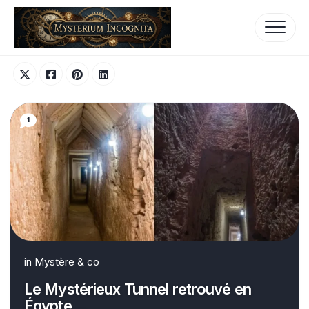
Skip
to
content
1
in
Mystère & co
Le Mystérieux Tunnel retrouvé en
Égypte…