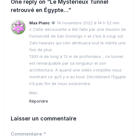
One reply on “Le Mystérieux Tunnel
retrouvé en Égypte…”
Max Planc
14 novembre 2022 à 14 h 52 min
« Cette découverte a été faite par une mission de
l’université de San Domingo » et c’est à coup sûr
Zahi Hawass qui s’en attribuera tout le mérite une
fois de plus.
1300 m de long à 13 m de profondeur , ce tunnel
est remarquable par sa longueur et son
architecture. A quand une vidéo complète nous
montrant ce qu’il y a au bout. Décidément l’Egypte
n’a pas fini de nous surprendre.
Max
Répondre
Laisser un commentaire
Commentaire
*