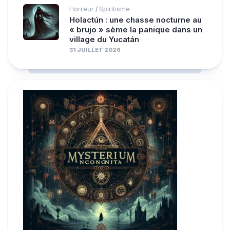
Horreur
Spiritisme
/
Holactún : une chasse nocturne au
« brujo » sème la panique dans un
village du Yucatán
31 JUILLET 2026