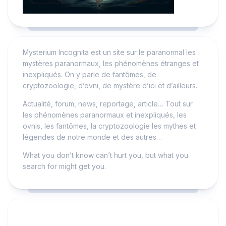
Mysterium Incognita est un site sur le paranormal les
mystères paranormaux, les phénomènes étranges et
inexpliqués. On y parle de fantômes, de
cryptozoologie, d’ovni, de mystère d’ici et d’ailleurs.
Actualité, forum, news, reportage, article… Tout sur
les phénomènes paranormaux et inexpliqués, les
ovnis, les fantômes, la cryptozoologie les mythes et
légendes de notre monde et des autres…
What you don’t know can’t hurt you, but what you
search for might get you.