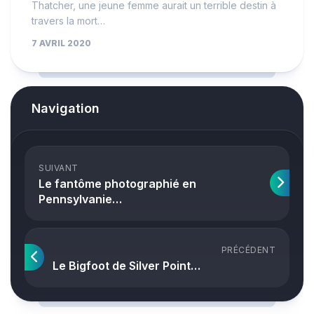
Thatcher, une jeune femme aurait un terrible destin à
travers la mort…
7 AVRIL 2020
Navigation
SUIVANT
Le fantôme photographié en
Pennsylvanie…
PRÉCÉDENT
Le Bigfoot de Silver Point…