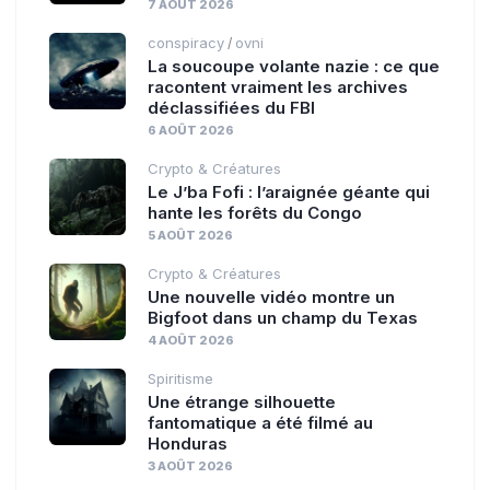
7 AOÛT 2026
conspiracy
ovni
/
La soucoupe volante nazie : ce que
racontent vraiment les archives
déclassifiées du FBI
6 AOÛT 2026
Crypto & Créatures
Le J’ba Fofi : l’araignée géante qui
hante les forêts du Congo
5 AOÛT 2026
Crypto & Créatures
Une nouvelle vidéo montre un
Bigfoot dans un champ du Texas
4 AOÛT 2026
Spiritisme
Une étrange silhouette
fantomatique a été filmé au
Honduras
3 AOÛT 2026