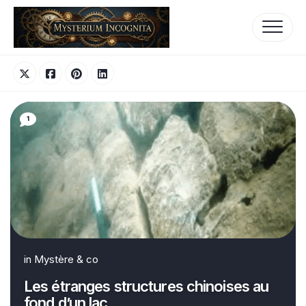
Skip
to
content
1
in
Mystère & co
Les étranges structures chinoises au
fond d’un lac…