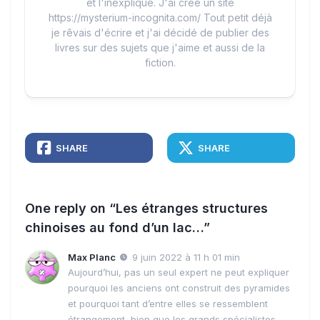
et l'inexpliqué. J'ai créé un site
https://mysterium-incognita.com/ Tout petit déjà
je rêvais d'écrire et j'ai décidé de publier des
livres sur des sujets que j'aime et aussi de la
fiction.
SHARE
SHARE
One reply on “Les étranges structures
chinoises au fond d’un lac…”
Max Planc
9 juin 2022 à 11 h 01 min
Aujourd’hui, pas un seul expert ne peut expliquer
pourquoi les anciens ont construit des pyramides
et pourquoi tant d’entre elles se ressemblent
étrangement, bien que les grands spécialistes