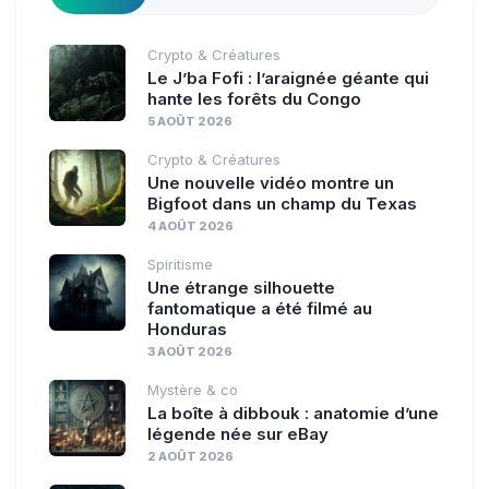
Crypto & Créatures
Le J’ba Fofi : l’araignée géante qui
hante les forêts du Congo
5 AOÛT 2026
Crypto & Créatures
Une nouvelle vidéo montre un
Bigfoot dans un champ du Texas
4 AOÛT 2026
Spiritisme
Une étrange silhouette
fantomatique a été filmé au
Honduras
3 AOÛT 2026
Mystère & co
La boîte à dibbouk : anatomie d’une
légende née sur eBay
2 AOÛT 2026