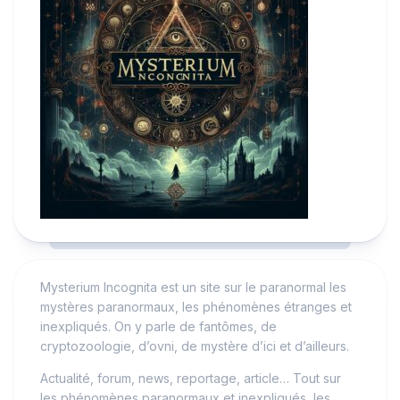
Mysterium Incognita est un site sur le paranormal les
mystères paranormaux, les phénomènes étranges et
inexpliqués. On y parle de fantômes, de
cryptozoologie, d’ovni, de mystère d’ici et d’ailleurs.
Actualité, forum, news, reportage, article… Tout sur
les phénomènes paranormaux et inexpliqués, les