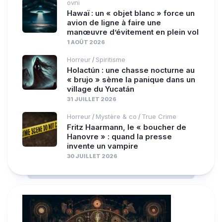
ovni
Hawaï : un « objet blanc » force un
avion de ligne à faire une
manœuvre d’évitement en plein vol
1 AOÛT 2026
Horreur
Spiritisme
/
Holactún : une chasse nocturne au
« brujo » sème la panique dans un
village du Yucatán
31 JUILLET 2026
Horreur
Mystère & co
True Crime
/
/
Fritz Haarmann, le « boucher de
Hanovre » : quand la presse
invente un vampire
30 JUILLET 2026