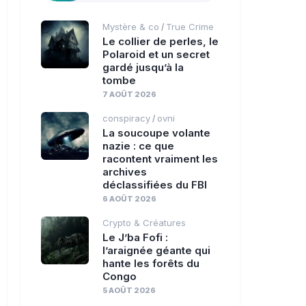
Mystère & co
True Crime
/
Le collier de perles, le
Polaroid et un secret
gardé jusqu’à la
tombe
7 AOÛT 2026
conspiracy
ovni
/
La soucoupe volante
nazie : ce que
racontent vraiment les
archives
déclassifiées du FBI
6 AOÛT 2026
Crypto & Créatures
Le J’ba Fofi :
l’araignée géante qui
hante les forêts du
Congo
5 AOÛT 2026