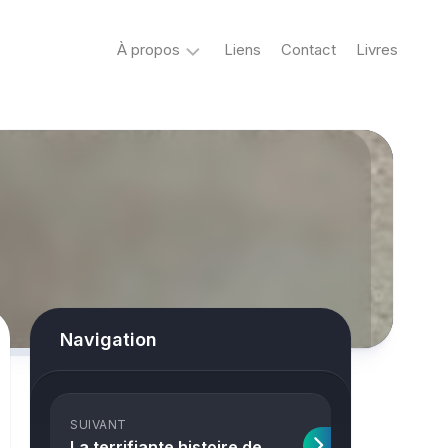
À propos
Liens
Contact
Livres
Crypto
&
Créatures
ovni
Mystère
&
co
Spiritisme
Navigation
conspiracy
Horreur
SUIVANT
True
La terrifiante histoire de