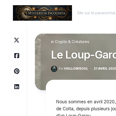
Skip
to
Site sur le paranorma
content
in
Crypto & Créatures
Le Loup-Gar
Par
HOLLOWSOUL
·
21 AVRIL 202
Nous sommes en avril 2020, à
de Coita, depuis plusieurs jo
d’un Loup-Garou…