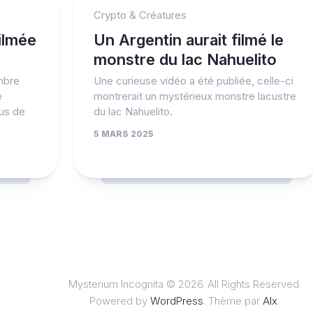
Crypto & Créatures
ilmée
Un Argentin aurait filmé le
monstre du lac Nahuelito
mbre
Une curieuse vidéo a été publiée, celle-ci
e
montrerait un mystérieux monstre lacustre
us de
du lac Nahuelito.
5 MARS 2025
Mysterium Incognita © 2026. All Rights Reserved.
Powered by
WordPress
. Thème par
Alx
.