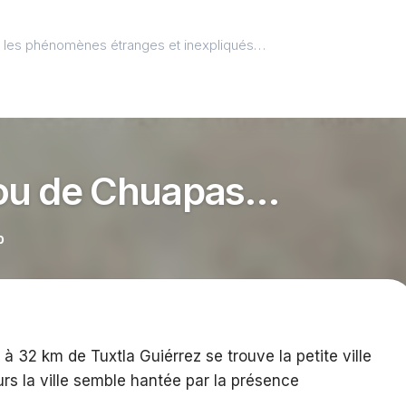
l, les phénomènes étranges et inexpliqués…
ou de Chuapas…
0
 32 km de Tuxtla Guiérrez se trouve la petite ville
urs la ville semble hantée par la présence