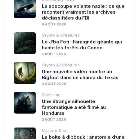
La soucoupe volante nazie : ce que
racontent vraiment les archives
déclassifiées du FBI
6 AOÛT 2026
Crypto & Créatures
Le J’ba Fofi : l’araignée géante qui
hante les forêts du Congo
5 AOÛT 2026
Crypto & Créatures
Une nouvelle vidéo montre un
Bigfoot dans un champ du Texas
4 AOÛT 2026
Spiritisme
Une étrange silhouette
fantomatique a été filmé au
Honduras
3 AOÛT 2026
Mystère & co
La boîte à dibbouk : anatomie d’une