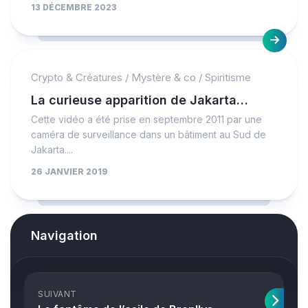
13 DÉCEMBRE 2023
Crypto & Créatures
/
Mystère & co
/
Spiritisme
La curieuse apparition de Jakarta…
Cette vidéo a été prise en septembre 2011 par une
caméra de surveillance dans un bâtiment au Sud de
Jakarta....
26 JANVIER 2019
Navigation
SUIVANT