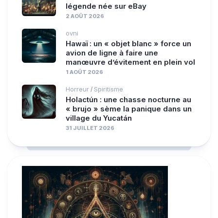
légende née sur eBay
2 AOÛT 2026
ovni
Hawaï : un « objet blanc » force un
avion de ligne à faire une
manœuvre d’évitement en plein vol
1 AOÛT 2026
Horreur
Spiritisme
/
Holactún : une chasse nocturne au
« brujo » sème la panique dans un
village du Yucatán
31 JUILLET 2026