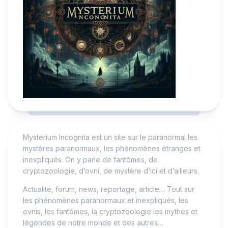
Mysterium Incognita est un site sur le paranormal les
mystères paranormaux, les phénomènes étranges et
inexpliqués. On y parle de fantômes, de
cryptozoologie, d’ovni, de mystère d’ici et d’ailleurs.
Actualité, forum, news, reportage, article… Tout sur
les phénomènes paranormaux et inexpliqués, les
ovnis, les fantômes, la cryptozoologie les mythes et
légendes de notre monde et des autres…