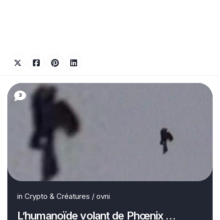
3
in
Crypto & Créatures
/
ovni
L’humanoïde volant de Phœnix …