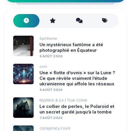
Spiritisme
Un mystérieux fantôme a été
photographié en Équateur
9 AOÛT 2026
ovni
Une « flotte d’ovnis » sur la Lune ?
Ce que révèle vraiment l’étude
ukrainienne qui affole les réseaux
8 AOÛT 2026
Mystère & co
True Crime
/
Le collier de perles, le Polaroid et
un secret gardé jusqu’à la tombe
7 AOÛT 2026
conspiracy
ovni
/