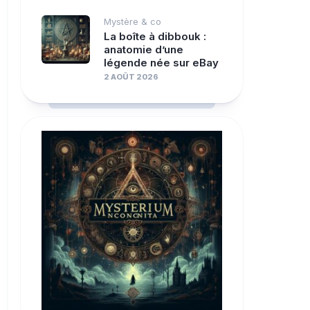
Mystère & co
La boîte à dibbouk :
anatomie d’une
légende née sur eBay
2 AOÛT 2026