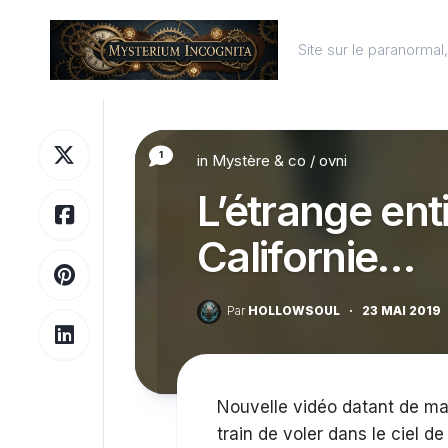
Skip
to
Site sur le paranorma
content
1
in
Mystère & co
/
ovni
L’étrange ent
Californie…
Par
HOLLOWSOUL
·
23 MAI 2019
Nouvelle vidéo datant de mai
train de voler dans le ciel de