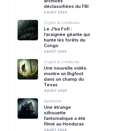
archives
déclassifiées du FBI
6 AOÛT 2026
Crypto & Créatures
Le J’ba Fofi :
l’araignée géante qui
hante les forêts du
Congo
5 AOÛT 2026
Crypto & Créatures
Une nouvelle vidéo
montre un Bigfoot
dans un champ du
Texas
4 AOÛT 2026
Spiritisme
Une étrange
silhouette
fantomatique a été
filmé au Honduras
3 AOÛT 2026