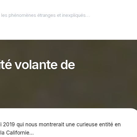
l, les phénomènes étranges et inexpliqués…
ité volante de
 2019 qui nous montrerait une curieuse entité en
 la Californie…