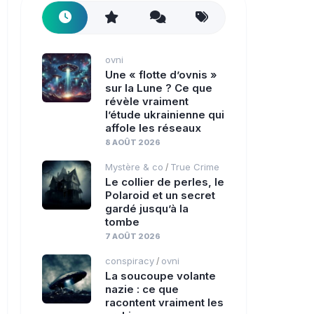
ovni
Une « flotte d’ovnis »
sur la Lune ? Ce que
révèle vraiment
l’étude ukrainienne qui
affole les réseaux
8 AOÛT 2026
Mystère & co
True Crime
/
Le collier de perles, le
Polaroid et un secret
gardé jusqu’à la
tombe
7 AOÛT 2026
conspiracy
ovni
/
La soucoupe volante
nazie : ce que
racontent vraiment les