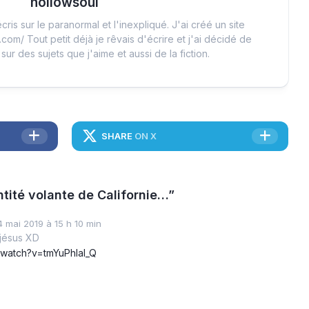
hollowsoul
cris sur le paranormal et l'inexpliqué. J'ai créé un site
.com/ Tout petit déjà je rêvais d'écrire et j'ai décidé de
 sur des sujets que j'aime et aussi de la fiction.
SHARE
ON X
ntité volante de Californie…”
4 mai 2019 à 15 h 10 min
 jésus XD
/watch?v=tmYuPhlaI_Q