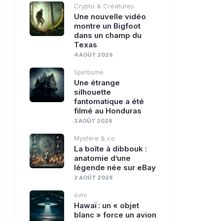
Crypto & Créatures
Une nouvelle vidéo
montre un Bigfoot
dans un champ du
Texas
4 AOÛT 2026
Spiritisme
Une étrange
silhouette
fantomatique a été
filmé au Honduras
3 AOÛT 2026
Mystère & co
La boîte à dibbouk :
anatomie d’une
légende née sur eBay
2 AOÛT 2026
ovni
Hawaï : un « objet
blanc » force un avion