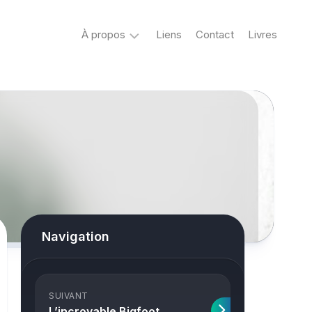
À propos
Liens
Contact
Livres
Crypto
&
Créatures
ovni
Mystère
&
co
Spiritisme
Navigation
conspiracy
Horreur
SUIVANT
True
L’incroyable Bigfoot