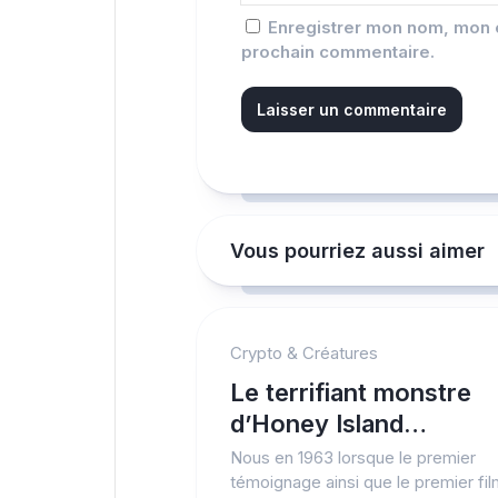
Enregistrer mon nom, mon e
prochain commentaire.
Vous pourriez aussi aimer
Crypto & Créatures
Le terrifiant monstre
d’Honey Island…
Nous en 1963 lorsque le premier
témoignage ainsi que le premier fi