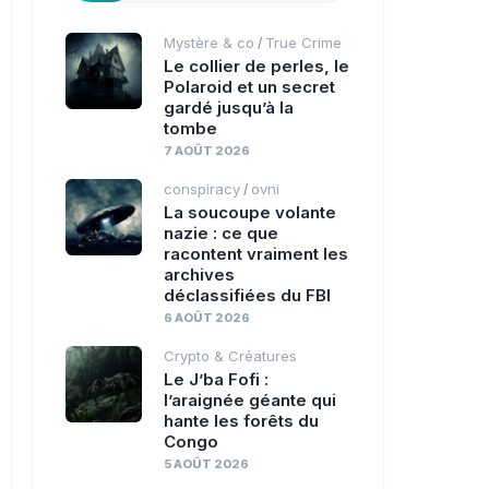
Mystère & co
True Crime
/
Le collier de perles, le
Polaroid et un secret
gardé jusqu’à la
tombe
7 AOÛT 2026
conspiracy
ovni
/
La soucoupe volante
nazie : ce que
racontent vraiment les
archives
déclassifiées du FBI
6 AOÛT 2026
Crypto & Créatures
Le J’ba Fofi :
l’araignée géante qui
hante les forêts du
Congo
5 AOÛT 2026