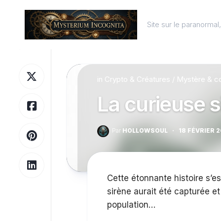
Skip
to
Site sur le paranorma
content
in
Crypto & Créatures
/
Mystère & c
La curieuse 
Par
HOLLOWSOUL
·
18 FÉVRIER 
Cette étonnante histoire s’e
sirène aurait été capturée 
population…