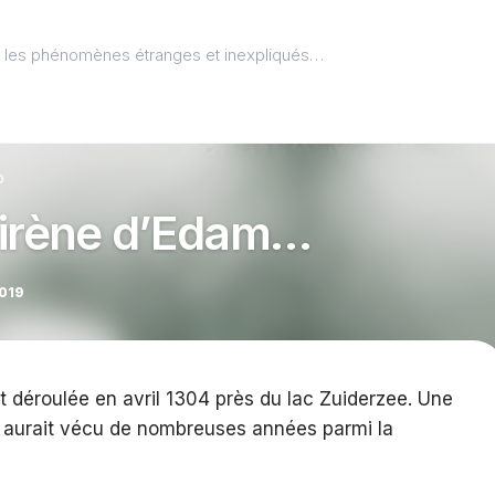
l, les phénomènes étranges et inexpliqués…
o
sirène d’Edam…
2019
st déroulée en avril 1304 près du lac Zuiderzee. Une
et aurait vécu de nombreuses années parmi la