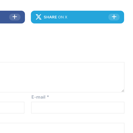
SHARE
ON X
E-mail
*