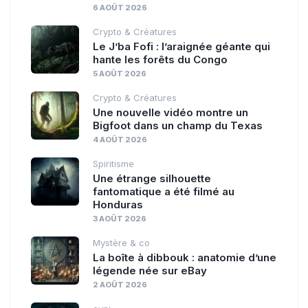
6 AOÛT 2026
Crypto & Créatures
Le J’ba Fofi : l’araignée géante qui
hante les forêts du Congo
5 AOÛT 2026
Crypto & Créatures
Une nouvelle vidéo montre un
Bigfoot dans un champ du Texas
4 AOÛT 2026
Spiritisme
Une étrange silhouette
fantomatique a été filmé au
Honduras
3 AOÛT 2026
Mystère & co
La boîte à dibbouk : anatomie d’une
légende née sur eBay
2 AOÛT 2026