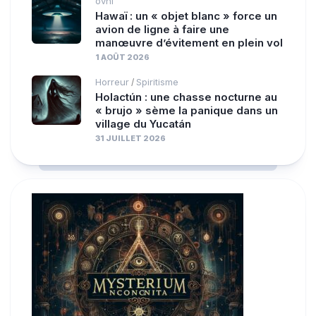
ovni
Hawaï : un « objet blanc » force un
avion de ligne à faire une
manœuvre d’évitement en plein vol
1 AOÛT 2026
Horreur
Spiritisme
/
Holactún : une chasse nocturne au
« brujo » sème la panique dans un
village du Yucatán
31 JUILLET 2026