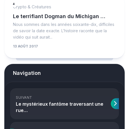
4
Crypto & Créatures
Le terrifiant Dogman du Michigan …
Nous sommes dans les années soixante-dix, difficiles
de savoir la date exacte. L’histoire raconte que la
vidéo qui suit aurait...
13 AOÛT 2017
Navigation
SUIVANT
Le mystérieux fantôme traversant une
rue…