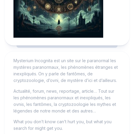
Mysterium Incognita est un site sur le paranormal les
mystères paranormaux, les phénomènes étranges et
inexpliqués. On y parle de fantômes, de
cryptozoologie, d’ovni, de mystère d’ici et d’ailleurs.
Actualité, forum, news, reportage, article… Tout sur
les phénomènes paranormaux et inexpliqués, les
ovnis, les fantômes, la cryptozoologie les mythes et
légendes de notre monde et des autres…
What you don’t know can’t hurt you, but what you
search for might get you.