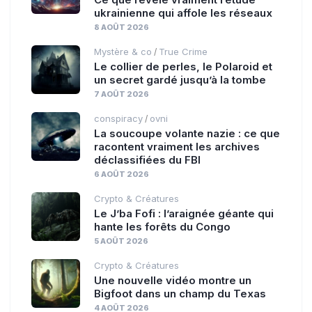
ukrainienne qui affole les réseaux
8 AOÛT 2026
Mystère & co
True Crime
/
Le collier de perles, le Polaroid et
un secret gardé jusqu’à la tombe
7 AOÛT 2026
conspiracy
ovni
/
La soucoupe volante nazie : ce que
racontent vraiment les archives
déclassifiées du FBI
6 AOÛT 2026
Crypto & Créatures
Le J’ba Fofi : l’araignée géante qui
hante les forêts du Congo
5 AOÛT 2026
Crypto & Créatures
Une nouvelle vidéo montre un
Bigfoot dans un champ du Texas
4 AOÛT 2026