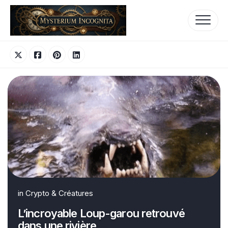
Skip
to
content
in
Crypto & Créatures
L’incroyable Loup-garou retrouvé
dans une rivière…