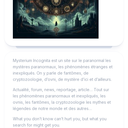
Mysterium Incognita est un site sur le paranormal les
mystères paranormaux, les phénomènes étranges et
inexpliqués. On y parle de fantômes, de
cryptozoologie, d’ovni, de mystère d’ici et d’ailleurs.
Actualité, forum, news, reportage, article… Tout sur
les phénomènes paranormaux et inexpliqués, les
ovnis, les fantômes, la cryptozoologie les mythes et
légendes de notre monde et des autres…
What you don’t know can’t hurt you, but what you
search for might get you.