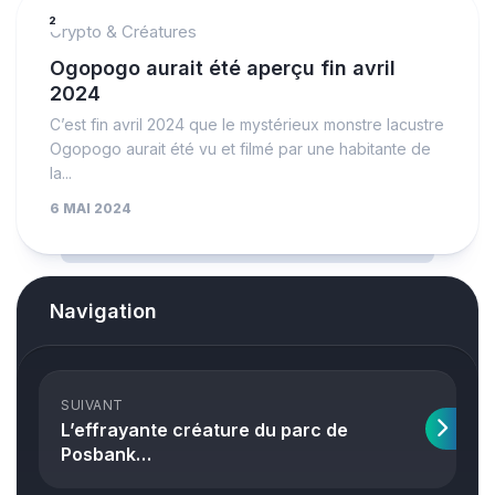
2
Crypto & Créatures
Ogopogo aurait été aperçu fin avril
2024
C’est fin avril 2024 que le mystérieux monstre lacustre
Ogopogo aurait été vu et filmé par une habitante de
la...
6 MAI 2024
Navigation
SUIVANT
L’effrayante créature du parc de
Posbank…