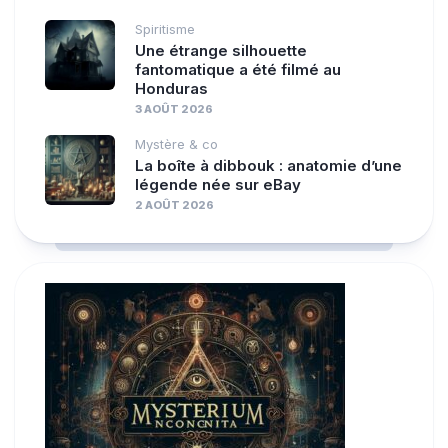
Spiritisme
Une étrange silhouette
fantomatique a été filmé au
Honduras
3 AOÛT 2026
Mystère & co
La boîte à dibbouk : anatomie d’une
légende née sur eBay
2 AOÛT 2026