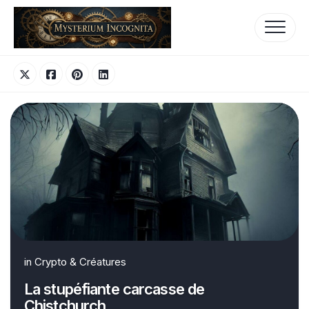
Skip
to
content
in
Crypto & Créatures
La stupéfiante carcasse de
Chistchurch…