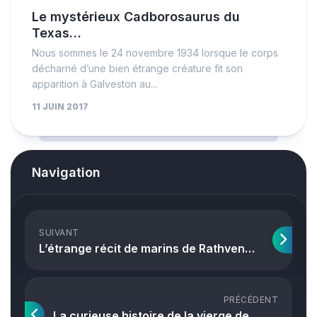
Le mystérieux Cadborosaurus du
Texas…
Nous sommes le 24 novembre 1934 lorsque le corps
décharné d’une bien étrange créature fit son
apparition à Galveston au...
11 JUIN 2017
Navigation
SUIVANT
L’étrange récit de marins de Rathven…
PRÉCÉDENT
La curieuse histoire de la vierge de