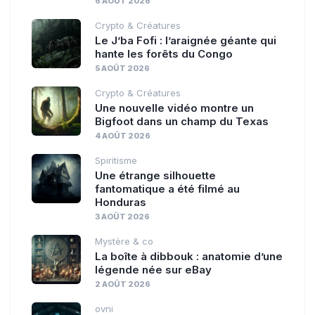
6 AOÛT 2026
Crypto & Créatures
Le J’ba Fofi : l’araignée géante qui
hante les forêts du Congo
5 AOÛT 2026
Crypto & Créatures
Une nouvelle vidéo montre un
Bigfoot dans un champ du Texas
4 AOÛT 2026
Spiritisme
Une étrange silhouette
fantomatique a été filmé au
Honduras
3 AOÛT 2026
Mystère & co
La boîte à dibbouk : anatomie d’une
légende née sur eBay
2 AOÛT 2026
ovni