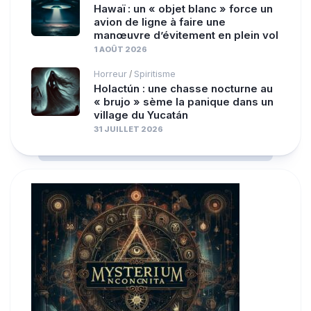
Hawaï : un « objet blanc » force un
avion de ligne à faire une
manœuvre d’évitement en plein vol
1 AOÛT 2026
Horreur
Spiritisme
/
Holactún : une chasse nocturne au
« brujo » sème la panique dans un
village du Yucatán
31 JUILLET 2026