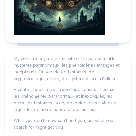
Mysterium Incognita est un site sur le paranormal les
mystères paranormaux, les phénomènes étranges et
inexpliqués. On y parle de fantômes, de
cryptozoologie, d’ovni, de mystère d’ici et d’ailleurs.
Actualité, forum, news, reportage, article… Tout sur
les phénomènes paranormaux et inexpliqués, les
ovnis, les fantômes, la cryptozoologie les mythes et
légendes de notre monde et des autres…
What you don’t know can’t hurt you, but what you
search for might get you.