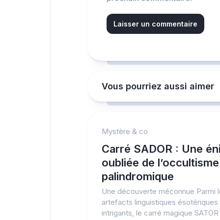
Vous pourriez aussi aimer
Mystère & co
Carré SADOR : Une én
oubliée de l’occultisme
palindromique
Une découverte méconnue Parmi l
artefacts linguistiques ésotériques 
intrigants, le carré magique SATOR 