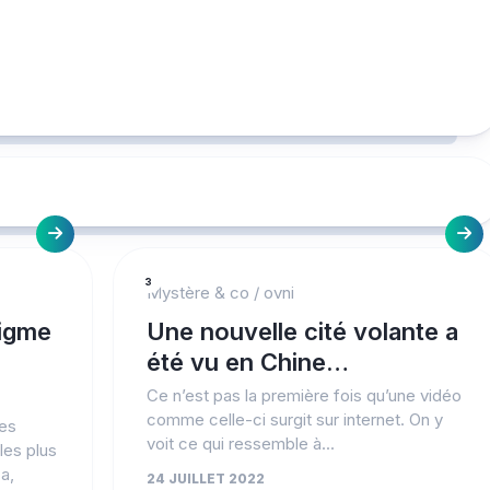
3
Mystère & co
/
ovni
igme
Une nouvelle cité volante a
été vu en Chine…
Ce n’est pas la première fois qu’une vidéo
comme celle-ci surgit sur internet. On y
es
voit ce qui ressemble à...
les plus
a,
24 JUILLET 2022