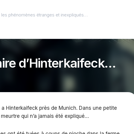
l, les phénomènes étranges et inexpliqués…
faire d’Hinterkaifeck…
 Hinterkaifeck près de Munich. Dans une petite
 meurtre qui n’a jamais été expliqué…
nes ont été tuées à coups de pioche dans la ferme