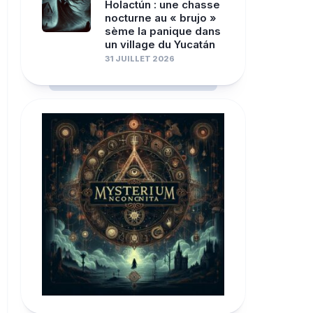
Holactún : une chasse
nocturne au « brujo »
sème la panique dans
un village du Yucatán
31 JUILLET 2026