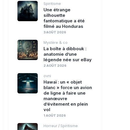
Spiritisme
Une étrange
silhouette
fantomatique a été
filmé au Honduras
3 AOÛT 2026
Mystère & co
La boîte à dibbouk :
anatomie d’une
légende née sur eBay
2 AOÛT 2026
ovni
Hawaï : un « objet
blanc » force un avion
de ligne à faire une
manœuvre
d’évitement en plein
vol
1 AOÛT 2026
Horreur
Spiritisme
/