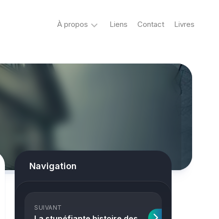
À propos
Liens
Contact
Livres
Crypto
&
Créatures
ovni
Mystère
&
co
Spiritisme
Navigation
conspiracy
Horreur
SUIVANT
True
La stupéfiante histoire des