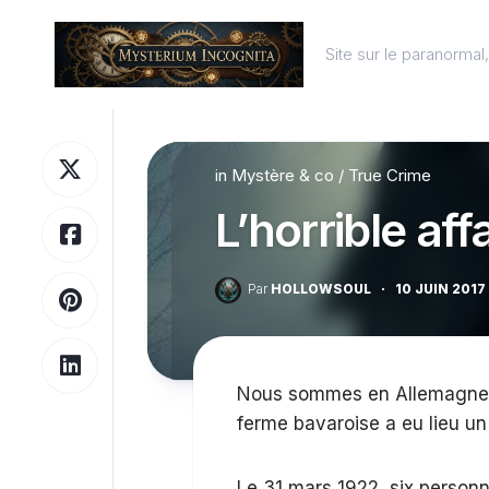
Skip
to
Site sur le paranorma
content
in
Mystère & co
/
True Crime
L’horrible af
Par
HOLLOWSOUL
·
10 JUIN 2017
Nous sommes en Allemagne a
ferme bavaroise a eu lieu un
Le 31 mars 1922, six person