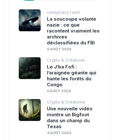
conspiracy
ovni
/
La soucoupe volante
nazie : ce que
racontent vraiment les
archives
déclassifiées du FBI
6 AOÛT 2026
Crypto & Créatures
Le J’ba Fofi :
l’araignée géante qui
hante les forêts du
Congo
5 AOÛT 2026
Crypto & Créatures
Une nouvelle vidéo
montre un Bigfoot
dans un champ du
Texas
4 AOÛT 2026