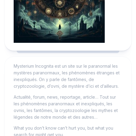
Mysterium Incognita est un site sur le paranormal les
mystères paranormaux, les phénomènes étranges et
inexpliqués. On y parle de fantômes, de
cryptozoologie, d’ovni, de mystère d’ici et d’ailleurs.
Actualité, forum, news, reportage, article… Tout sur
les phénomènes paranormaux et inexpliqués, les
ovnis, les fantômes, la cryptozoologie les mythes et
légendes de notre monde et des autres…
What you don’t know can’t hurt you, but what you
search for might get you.