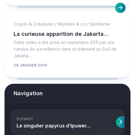
Crypto & Créatures
/
Mystère & co
/
Spiritisme
La curieuse apparition de Jakarta…
Cette vidéo a été prise en septembre 2011 par une
caméra de surveillance dans un bâtiment au Sud de
Jakarta....
26 JANVIER 2019
Navigation
SUIVANT
Le singulier papyrus d’Ipuwer…