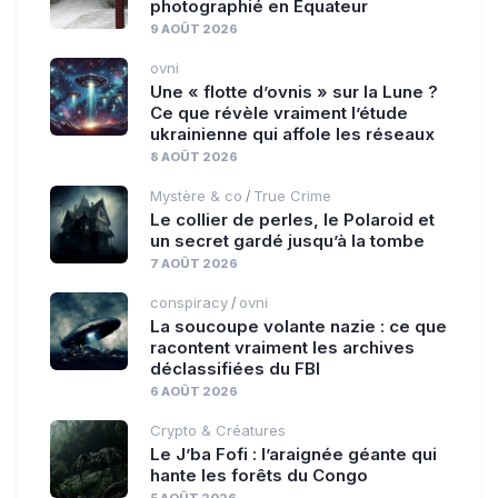
photographié en Équateur
9 AOÛT 2026
ovni
Une « flotte d’ovnis » sur la Lune ?
Ce que révèle vraiment l’étude
ukrainienne qui affole les réseaux
8 AOÛT 2026
Mystère & co
True Crime
/
Le collier de perles, le Polaroid et
un secret gardé jusqu’à la tombe
7 AOÛT 2026
conspiracy
ovni
/
La soucoupe volante nazie : ce que
racontent vraiment les archives
déclassifiées du FBI
6 AOÛT 2026
Crypto & Créatures
Le J’ba Fofi : l’araignée géante qui
hante les forêts du Congo
5 AOÛT 2026