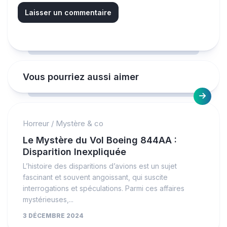
Vous pourriez aussi aimer
Horreur
/
Mystère & co
Le Mystère du Vol Boeing 844AA :
Disparition Inexpliquée
L’histoire des disparitions d’avions est un sujet
fascinant et souvent angoissant, qui suscite
interrogations et spéculations. Parmi ces affaires
mystérieuses,...
3 DÉCEMBRE 2024