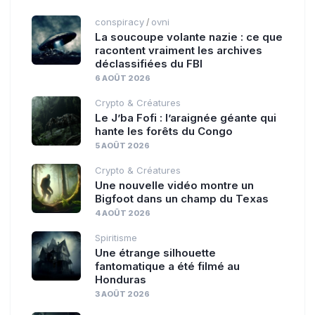
conspiracy
ovni
/
La soucoupe volante nazie : ce que
racontent vraiment les archives
déclassifiées du FBI
6 AOÛT 2026
Crypto & Créatures
Le J’ba Fofi : l’araignée géante qui
hante les forêts du Congo
5 AOÛT 2026
Crypto & Créatures
Une nouvelle vidéo montre un
Bigfoot dans un champ du Texas
4 AOÛT 2026
Spiritisme
Une étrange silhouette
fantomatique a été filmé au
Honduras
3 AOÛT 2026