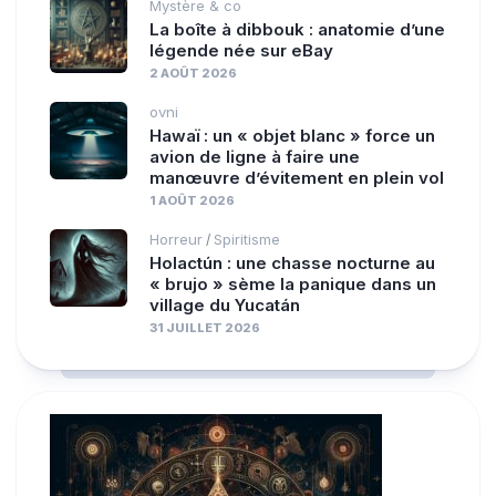
Mystère & co
La boîte à dibbouk : anatomie d’une
légende née sur eBay
2 AOÛT 2026
ovni
Hawaï : un « objet blanc » force un
avion de ligne à faire une
manœuvre d’évitement en plein vol
1 AOÛT 2026
Horreur
Spiritisme
/
Holactún : une chasse nocturne au
« brujo » sème la panique dans un
village du Yucatán
31 JUILLET 2026