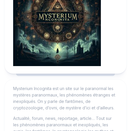
Mysterium Incognita est un site sur le paranormal les
mystères paranormaux, les phénomènes étranges et
inexpliqués. On y parle de fantômes, de
cryptozoologie, d’ovni, de mystère d’ici et d’ailleurs.
Actualité, forum, news, reportage, article… Tout sur
les phénomènes paranormaux et inexpliqués, les