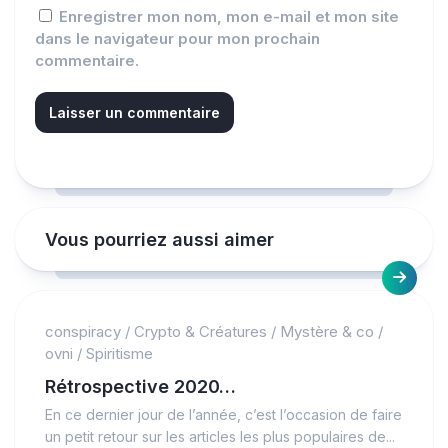
Enregistrer mon nom, mon e-mail et mon site
dans le navigateur pour mon prochain
commentaire.
Vous pourriez aussi aimer
conspiracy
/
Crypto & Créatures
/
Mystère & co
/
ovni
/
Spiritisme
Rétrospective 2020…
En ce dernier jour de l’année, c’est l’occasion de faire
un petit retour sur les articles les plus populaires de...