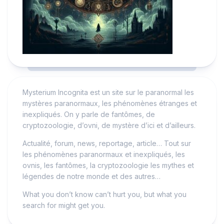
Mysterium Incognita est un site sur le paranormal les
mystères paranormaux, les phénomènes étranges et
inexpliqués. On y parle de fantômes, de
cryptozoologie, d’ovni, de mystère d’ici et d’ailleurs.
Actualité, forum, news, reportage, article… Tout sur
les phénomènes paranormaux et inexpliqués, les
ovnis, les fantômes, la cryptozoologie les mythes et
légendes de notre monde et des autres…
What you don’t know can’t hurt you, but what you
search for might get you.