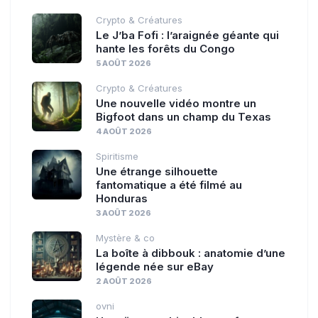
Crypto & Créatures
Le J’ba Fofi : l’araignée géante qui
hante les forêts du Congo
5 AOÛT 2026
Crypto & Créatures
Une nouvelle vidéo montre un
Bigfoot dans un champ du Texas
4 AOÛT 2026
Spiritisme
Une étrange silhouette
fantomatique a été filmé au
Honduras
3 AOÛT 2026
Mystère & co
La boîte à dibbouk : anatomie d’une
légende née sur eBay
2 AOÛT 2026
ovni