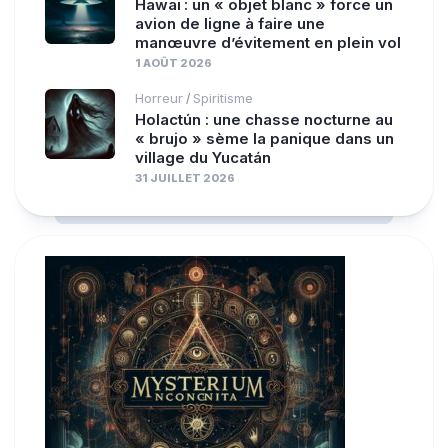
Hawaï : un « objet blanc » force un
avion de ligne à faire une
manœuvre d’évitement en plein vol
1 AOÛT 2026
Horreur
Spiritisme
/
Holactún : une chasse nocturne au
« brujo » sème la panique dans un
village du Yucatán
31 JUILLET 2026