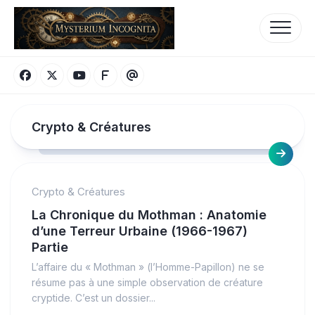
Skip
to
content
Crypto & Créatures
Crypto & Créatures
La Chronique du Mothman : Anatomie
d’une Terreur Urbaine (1966-1967)
Partie
L’affaire du « Mothman » (l’Homme-Papillon) ne se
résume pas à une simple observation de créature
cryptide. C’est un dossier...