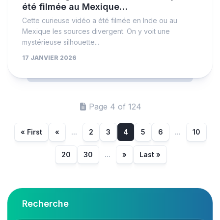
été filmée au Mexique…
Cette curieuse vidéo a été filmée en Inde ou au
Mexique les sources divergent. On y voit une
mystérieuse silhouette...
17 JANVIER 2026
Page 4 of 124
« First
«
...
2
3
4
5
6
...
10
20
30
...
»
Last »
Recherche