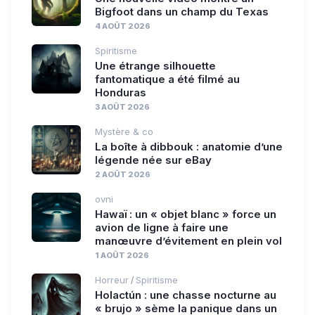
Bigfoot dans un champ du Texas
4 AOÛT 2026
Spiritisme
Une étrange silhouette
fantomatique a été filmé au
Honduras
3 AOÛT 2026
Mystère & co
La boîte à dibbouk : anatomie d’une
légende née sur eBay
2 AOÛT 2026
ovni
Hawaï : un « objet blanc » force un
avion de ligne à faire une
manœuvre d’évitement en plein vol
1 AOÛT 2026
Horreur
Spiritisme
/
Holactún : une chasse nocturne au
« brujo » sème la panique dans un