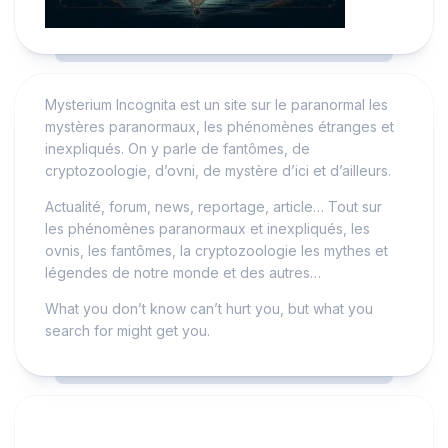
Mysterium Incognita est un site sur le paranormal les
mystères paranormaux, les phénomènes étranges et
inexpliqués. On y parle de fantômes, de
cryptozoologie, d’ovni, de mystère d’ici et d’ailleurs.
Actualité, forum, news, reportage, article… Tout sur
les phénomènes paranormaux et inexpliqués, les
ovnis, les fantômes, la cryptozoologie les mythes et
légendes de notre monde et des autres…
What you don’t know can’t hurt you, but what you
search for might get you.