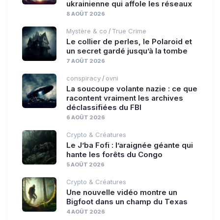
ukrainienne qui affole les réseaux
8 AOÛT 2026
Mystère & co
True Crime
/
Le collier de perles, le Polaroid et
un secret gardé jusqu’à la tombe
7 AOÛT 2026
conspiracy
ovni
/
La soucoupe volante nazie : ce que
racontent vraiment les archives
déclassifiées du FBI
6 AOÛT 2026
Crypto & Créatures
Le J’ba Fofi : l’araignée géante qui
hante les forêts du Congo
5 AOÛT 2026
Crypto & Créatures
Une nouvelle vidéo montre un
Bigfoot dans un champ du Texas
4 AOÛT 2026