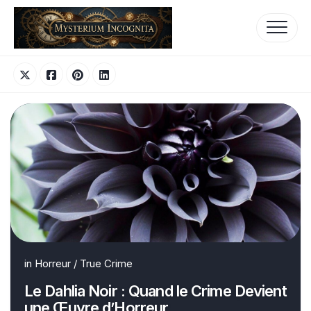
Skip
to
content
in
Horreur
/
True Crime
Le Dahlia Noir : Quand le Crime Devient
une Œuvre d’Horreur