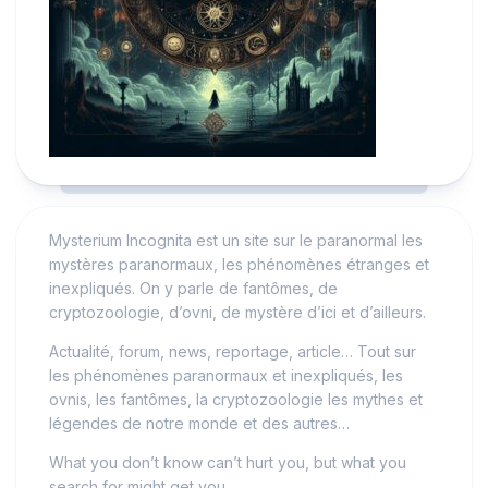
Mysterium Incognita est un site sur le paranormal les
mystères paranormaux, les phénomènes étranges et
inexpliqués. On y parle de fantômes, de
cryptozoologie, d’ovni, de mystère d’ici et d’ailleurs.
Actualité, forum, news, reportage, article… Tout sur
les phénomènes paranormaux et inexpliqués, les
ovnis, les fantômes, la cryptozoologie les mythes et
légendes de notre monde et des autres…
What you don’t know can’t hurt you, but what you
search for might get you.