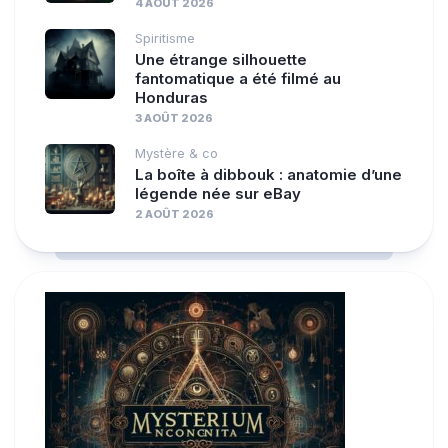
4 AOÛT 2026
Spiritisme
Une étrange silhouette
fantomatique a été filmé au
Honduras
3 AOÛT 2026
Mystère & co
La boîte à dibbouk : anatomie d’une
légende née sur eBay
2 AOÛT 2026