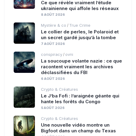
Ce que révèle vraiment l’étude
ukrainienne qui affole les réseaux
8 AOÛT 2026
Mystère & co
True Crime
/
Le collier de perles, le Polaroid et
un secret gardé jusqu’à la tombe
7 AOÛT 2026
conspiracy
ovni
/
La soucoupe volante nazie : ce que
racontent vraiment les archives
déclassifiées du FBI
6 AOÛT 2026
Crypto & Créatures
Le J’ba Fofi : l’araignée géante qui
hante les forêts du Congo
5 AOÛT 2026
Crypto & Créatures
Une nouvelle vidéo montre un
Bigfoot dans un champ du Texas