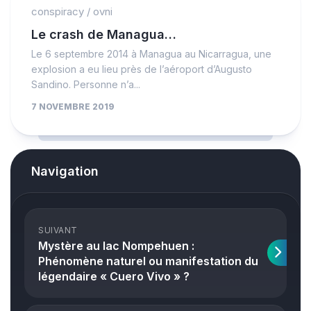
conspiracy
/
ovni
Le crash de Managua…
Le 6 septembre 2014 à Managua au Nicarragua, une
explosion a eu lieu près de l’aéroport d’Augusto
Sandino. Personne n’a...
7 NOVEMBRE 2019
Navigation
SUIVANT
Mystère au lac Nompehuen :
Phénomène naturel ou manifestation du
légendaire « Cuero Vivo » ?