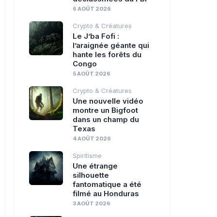
6 AOÛT 2026
Crypto & Créatures
Le J’ba Fofi :
l’araignée géante qui
hante les forêts du
Congo
5 AOÛT 2026
Crypto & Créatures
Une nouvelle vidéo
montre un Bigfoot
dans un champ du
Texas
4 AOÛT 2026
Spiritisme
Une étrange
silhouette
fantomatique a été
filmé au Honduras
3 AOÛT 2026