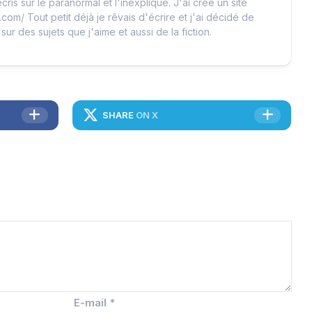
cris sur le paranormal et l'inexpliqué. J'ai créé un site
.com/ Tout petit déjà je rêvais d'écrire et j'ai décidé de
 sur des sujets que j'aime et aussi de la fiction.
SHARE
ON X
E-mail
*