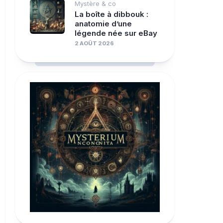
Mystère & co
La boîte à dibbouk :
anatomie d’une
légende née sur eBay
2 AOÛT 2026