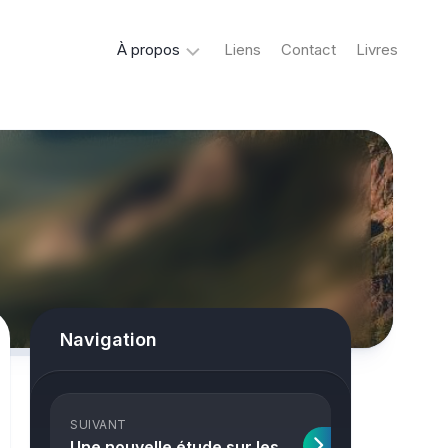
À propos
Liens
Contact
Livres
Crypto
&
Créatures
ovni
Mystère
&
co
Spiritisme
Navigation
conspiracy
Horreur
SUIVANT
True
Une nouvelle étude sur les