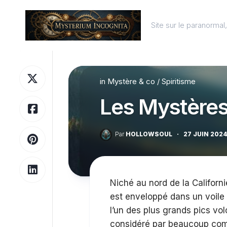
Skip
to
Site sur le paranorma
content
in
Mystère & co
/
Spiritisme
Les Mystères
Par
HOLLOWSOUL
·
27 JUIN 202
Niché au nord de la Californi
est enveloppé dans un voile 
l’un des plus grands pics vo
considéré par beaucoup comme