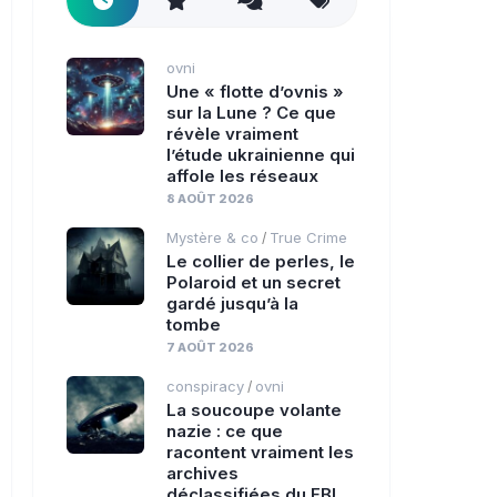
ovni
Une « flotte d’ovnis »
sur la Lune ? Ce que
révèle vraiment
l’étude ukrainienne qui
affole les réseaux
8 AOÛT 2026
Mystère & co
True Crime
/
Le collier de perles, le
Polaroid et un secret
gardé jusqu’à la
tombe
7 AOÛT 2026
conspiracy
ovni
/
La soucoupe volante
nazie : ce que
racontent vraiment les
archives
déclassifiées du FBI