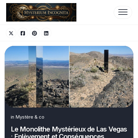
Skip
to
content
in
Mystère & co
Le Monolithe Mystérieux de Las Vegas
: Enlèvement et Conséquences