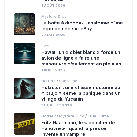
3 AOÛT 2026
Mystère & co
La boîte à dibbouk : anatomie d’une
légende née sur eBay
2 AOÛT 2026
ovni
Hawaï : un « objet blanc » force un
avion de ligne à faire une
manœuvre d’évitement en plein vol
1 AOÛT 2026
Horreur
Spiritisme
/
Holactún : une chasse nocturne au
« brujo » sème la panique dans un
village du Yucatán
31 JUILLET 2026
Horreur
Mystère & co
True Crime
/
/
Fritz Haarmann, le « boucher de
Hanovre » : quand la presse
invente un vampire