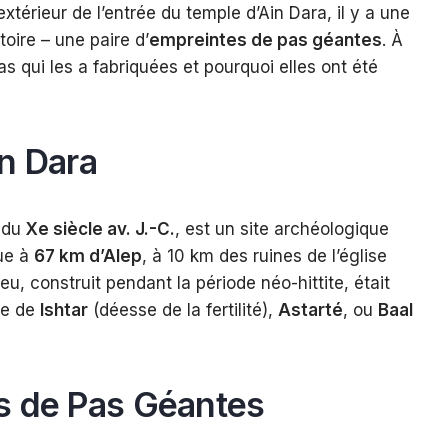
l’extérieur de l’entrée du temple d’Ain Dara, il y a une
toire – une paire d’
empreintes de pas géantes
. À
pas qui les a fabriquées et pourquoi elles ont été
n Dara
t du
Xe siècle av. J.-C.
, est un site archéologique
tue à
67 km d’Alep
, à 10 km des ruines de l’église
eu, construit pendant la période néo-hittite, était
te de
Ishtar
(déesse de la fertilité),
Astarté
, ou
Baal
s de Pas Géantes