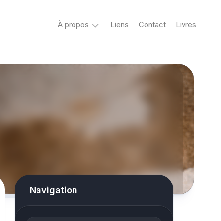
À propos
Liens
Contact
Livres
Crypto
&
Créatures
ovni
Mystère
&
co
Spiritisme
conspiracy
Navigation
Horreur
True