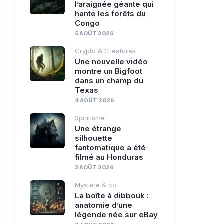
l’araignée géante qui
hante les forêts du
Congo
5 AOÛT 2026
Crypto & Créatures
Une nouvelle vidéo
montre un Bigfoot
dans un champ du
Texas
4 AOÛT 2026
Spiritisme
Une étrange
silhouette
fantomatique a été
filmé au Honduras
3 AOÛT 2026
Mystère & co
La boîte à dibbouk :
anatomie d’une
légende née sur eBay