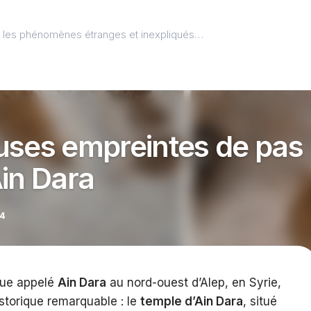
l, les phénomènes étranges et inexpliqués…
uses empreintes de pas
Ain Dara
24
ique appelé
Ain Dara
au nord-ouest d’Alep, en Syrie,
storique remarquable : le
temple d’Ain Dara
, situé