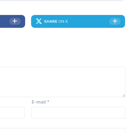
SHARE
ON X
E-mail
*