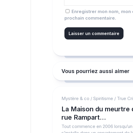
Enregistrer mon nom, mon e
prochain commentaire.
Vous pourriez aussi aimer
Mystère & co
/
Spiritisme
/
True Cr
La Maison du meurtre 
rue Rampart…
Tout commence en 2006 lorsqu’un
s’installe dans un appartement de l