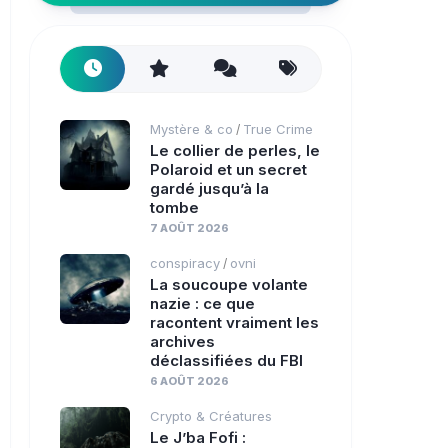
Mystère & co
True Crime
/
Le collier de perles, le
Polaroid et un secret
gardé jusqu’à la
tombe
7 AOÛT 2026
conspiracy
ovni
/
La soucoupe volante
nazie : ce que
racontent vraiment les
archives
déclassifiées du FBI
6 AOÛT 2026
Crypto & Créatures
Le J’ba Fofi :