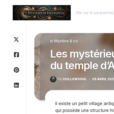
Skip
to
Site sur le paranorma
content
in
Mystère & co
Les mystérie
du temple d’
Par
HOLLOWSOUL
·
29 AVRIL 20
Il existe un petit village ant
qui possède une structure hi