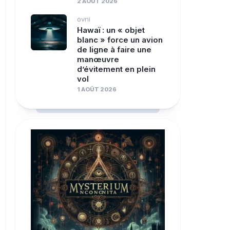
2 AOÛT 2026
ovni
Hawaï : un « objet
blanc » force un avion
de ligne à faire une
manœuvre
d’évitement en plein
vol
1 AOÛT 2026