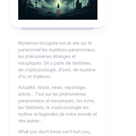
Mysterium Incognita est un site sur le
paranormal les mystères paranormaux,
les phénomènes étranges et
inexpliqués. On y parle de fantômes,
de cryptozoologie, d’ovni, de mystère
d’ici et d’ailleurs.
Actualité, forum, news, reportage,
article… Tout sur les phénomènes
paranormaux et inexpliqués, les ovnis,
les fantômes, la cryptozoologie les
mythes et légendes de notre monde et
des autres…
What you don’t know can’t hurt you,