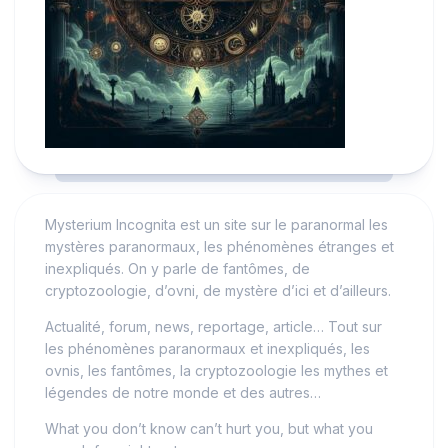
Mysterium Incognita est un site sur le paranormal les
mystères paranormaux, les phénomènes étranges et
inexpliqués. On y parle de fantômes, de
cryptozoologie, d’ovni, de mystère d’ici et d’ailleurs.
Actualité, forum, news, reportage, article… Tout sur
les phénomènes paranormaux et inexpliqués, les
ovnis, les fantômes, la cryptozoologie les mythes et
légendes de notre monde et des autres…
What you don’t know can’t hurt you, but what you