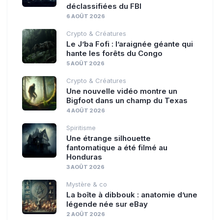
déclassifiées du FBI
6 AOÛT 2026
Crypto & Créatures
Le J’ba Fofi : l’araignée géante qui
hante les forêts du Congo
5 AOÛT 2026
Crypto & Créatures
Une nouvelle vidéo montre un
Bigfoot dans un champ du Texas
4 AOÛT 2026
Spiritisme
Une étrange silhouette
fantomatique a été filmé au
Honduras
3 AOÛT 2026
Mystère & co
La boîte à dibbouk : anatomie d’une
légende née sur eBay
2 AOÛT 2026