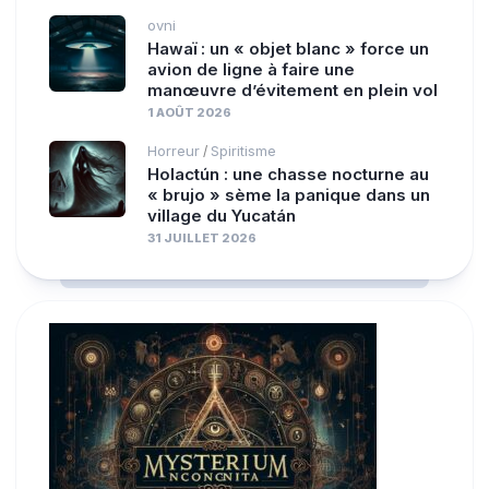
ovni
Hawaï : un « objet blanc » force un
avion de ligne à faire une
manœuvre d’évitement en plein vol
1 AOÛT 2026
Horreur
Spiritisme
/
Holactún : une chasse nocturne au
« brujo » sème la panique dans un
village du Yucatán
31 JUILLET 2026