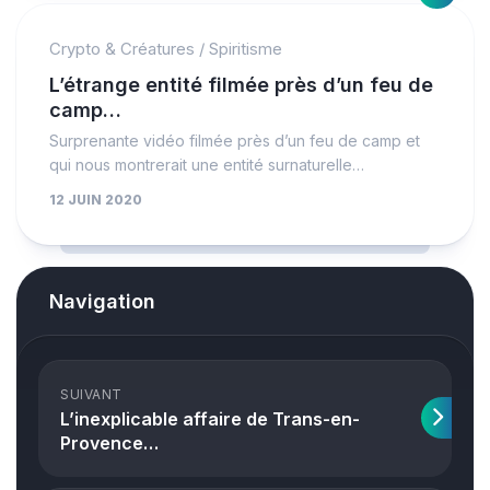
Crypto & Créatures
/
Spiritisme
L’étrange entité filmée près d’un feu de
camp…
Surprenante vidéo filmée près d’un feu de camp et
qui nous montrerait une entité surnaturelle…
12 JUIN 2020
Navigation
SUIVANT
L’inexplicable affaire de Trans-en-
Provence…