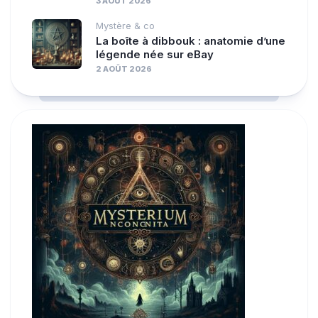
3 AOÛT 2026
Mystère & co
La boîte à dibbouk : anatomie d’une
légende née sur eBay
2 AOÛT 2026