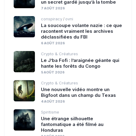
un secret gardé jusqu’à la tombe
7 AOÛT 2026
conspiracy
ovni
/
La soucoupe volante nazie : ce que
racontent vraiment les archives
déclassifiées du FBI
6 AOÛT 2026
Crypto & Créatures
Le J’ba Fofi : l’araignée géante qui
hante les forêts du Congo
5 AOÛT 2026
Crypto & Créatures
Une nouvelle vidéo montre un
Bigfoot dans un champ du Texas
4 AOÛT 2026
Spiritisme
Une étrange silhouette
fantomatique a été filmé au
Honduras