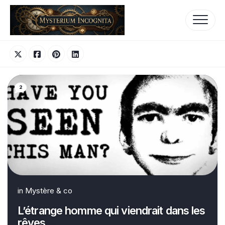
Skip
to
content
2
in
Mystère & co
L’étrange homme qui viendrait dans les
rêves…