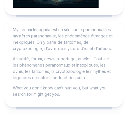
Mysterium Incognita est un site sur le paranormal les
mystères paranormaux, les phénomènes étranges et
inexpliqués. On y parle de fantômes, de
cryptozoologie, d’ovni, de mystère d’ici et d’ailleurs.
Actualité, forum, news, reportage, article… Tout sur
les phénomènes paranormaux et inexpliqués, les
ovnis, les fantômes, la cryptozoologie les mythes et
légendes de notre monde et des autres…
What you don’t know can’t hurt you, but what you
search for might get you.