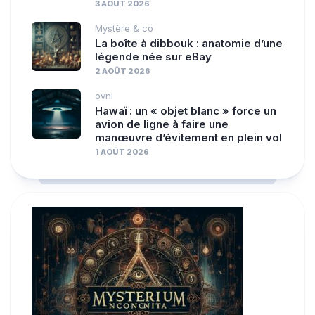
3 AOÛT 2026
Mystère & co
La boîte à dibbouk : anatomie d’une
légende née sur eBay
2 AOÛT 2026
ovni
Hawaï : un « objet blanc » force un
avion de ligne à faire une
manœuvre d’évitement en plein vol
1 AOÛT 2026