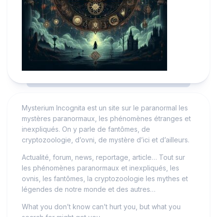
Mysterium Incognita est un site sur le paranormal les
mystères paranormaux, les phénomènes étranges et
inexpliqués. On y parle de fantômes, de
cryptozoologie, d’ovni, de mystère d’ici et d’ailleurs.
Actualité, forum, news, reportage, article… Tout sur
les phénomènes paranormaux et inexpliqués, les
ovnis, les fantômes, la cryptozoologie les mythes et
légendes de notre monde et des autres…
What you don’t know can’t hurt you, but what you