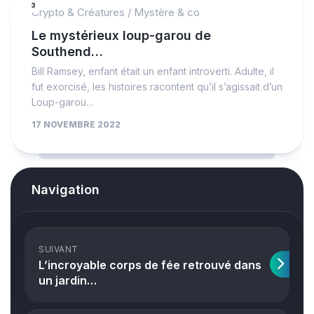
3
Crypto & Créatures
/
Mystère & co
Le mystérieux loup-garou de
Southend…
Bill Ramsey, enfant était un enfant introverti. Adulte, il
fut exorcisé, les histoires racontent qu’il s’agissait d’un
Loup-garou…
17 NOVEMBRE 2022
Navigation
SUIVANT
L’incroyable corps de fée retrouvé dans
un jardin…