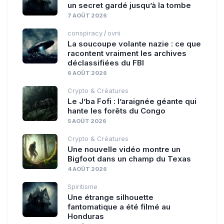
un secret gardé jusqu’à la tombe
7 AOÛT 2026
conspiracy
ovni
/
La soucoupe volante nazie : ce que
racontent vraiment les archives
déclassifiées du FBI
6 AOÛT 2026
Crypto & Créatures
Le J’ba Fofi : l’araignée géante qui
hante les forêts du Congo
5 AOÛT 2026
Crypto & Créatures
Une nouvelle vidéo montre un
Bigfoot dans un champ du Texas
4 AOÛT 2026
Spiritisme
Une étrange silhouette
fantomatique a été filmé au
Honduras