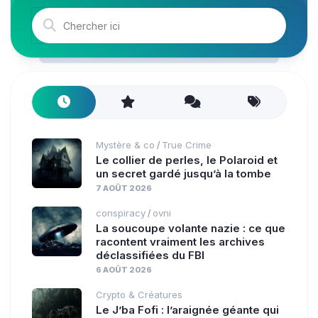
Mystère & co
True Crime
/
Le collier de perles, le Polaroid et
un secret gardé jusqu’à la tombe
7 AOÛT 2026
conspiracy
ovni
/
La soucoupe volante nazie : ce que
racontent vraiment les archives
déclassifiées du FBI
6 AOÛT 2026
Crypto & Créatures
Le J’ba Fofi : l’araignée géante qui