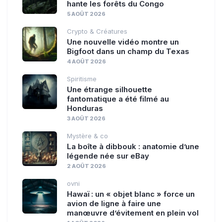
hante les forêts du Congo
5 AOÛT 2026
Crypto & Créatures
Une nouvelle vidéo montre un
Bigfoot dans un champ du Texas
4 AOÛT 2026
Spiritisme
Une étrange silhouette
fantomatique a été filmé au
Honduras
3 AOÛT 2026
Mystère & co
La boîte à dibbouk : anatomie d’une
légende née sur eBay
2 AOÛT 2026
ovni
Hawaï : un « objet blanc » force un
avion de ligne à faire une
manœuvre d’évitement en plein vol