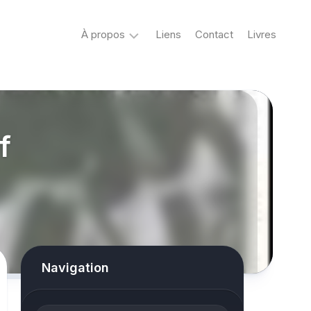
À propos
Liens
Contact
Livres
Crypto
&
Créatures
f
ovni
Mystère
&
co
Spiritisme
conspiracy
Navigation
Horreur
True