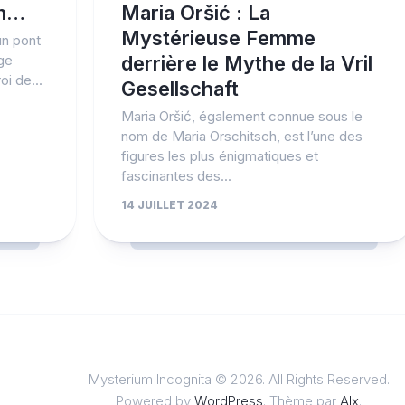
am…
Maria Oršić : La
Mystérieuse Femme
un pont
age
derrière le Mythe de la Vril
oi de...
Gesellschaft
Maria Oršić, également connue sous le
nom de Maria Orschitsch, est l’une des
figures les plus énigmatiques et
fascinantes des...
14 JUILLET 2024
Mysterium Incognita © 2026. All Rights Reserved.
Powered by
WordPress
. Thème par
Alx
.