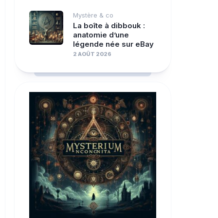
Mystère & co
La boîte à dibbouk :
anatomie d’une
légende née sur eBay
2 AOÛT 2026