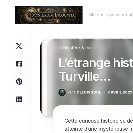
Skip
to
Site sur le paranorma
content
in
Mystère & co
L’étrange hist
Turville…
Par
HOLLOWSOUL
·
2 AVRIL 2021
Cette curieuse histoire se dér
atteinte d’une mystérieuse m