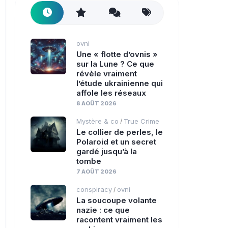
ovni
Une « flotte d’ovnis »
sur la Lune ? Ce que
révèle vraiment
l’étude ukrainienne qui
affole les réseaux
8 AOÛT 2026
Mystère & co
True Crime
/
Le collier de perles, le
Polaroid et un secret
gardé jusqu’à la
tombe
7 AOÛT 2026
conspiracy
ovni
/
La soucoupe volante
nazie : ce que
racontent vraiment les