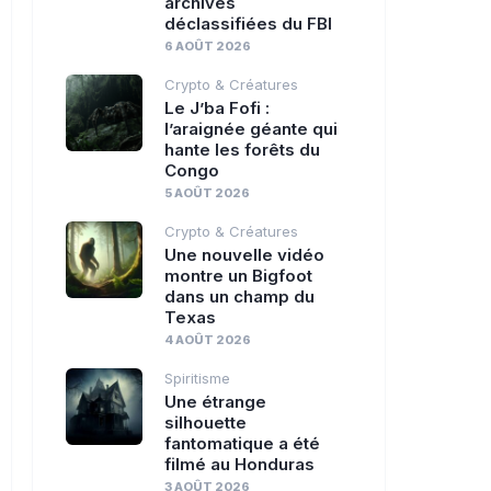
archives
déclassifiées du FBI
6 AOÛT 2026
Crypto & Créatures
Le J’ba Fofi :
l’araignée géante qui
hante les forêts du
Congo
5 AOÛT 2026
Crypto & Créatures
Une nouvelle vidéo
montre un Bigfoot
dans un champ du
Texas
4 AOÛT 2026
Spiritisme
Une étrange
silhouette
fantomatique a été
filmé au Honduras
3 AOÛT 2026