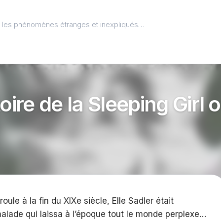
l, les phénomènes étranges et inexpliqués…
oire de la Sleeping Girl o
oule à la fin du XIXe siècle, Elle Sadler était
alade qui laissa à l’époque tout le monde perplexe…