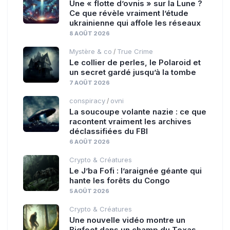
Une « flotte d’ovnis » sur la Lune ?
Ce que révèle vraiment l’étude
ukrainienne qui affole les réseaux
8 AOÛT 2026
Mystère & co
True Crime
/
Le collier de perles, le Polaroid et
un secret gardé jusqu’à la tombe
7 AOÛT 2026
conspiracy
ovni
/
La soucoupe volante nazie : ce que
racontent vraiment les archives
déclassifiées du FBI
6 AOÛT 2026
Crypto & Créatures
Le J’ba Fofi : l’araignée géante qui
hante les forêts du Congo
5 AOÛT 2026
Crypto & Créatures
Une nouvelle vidéo montre un
Bigfoot dans un champ du Texas