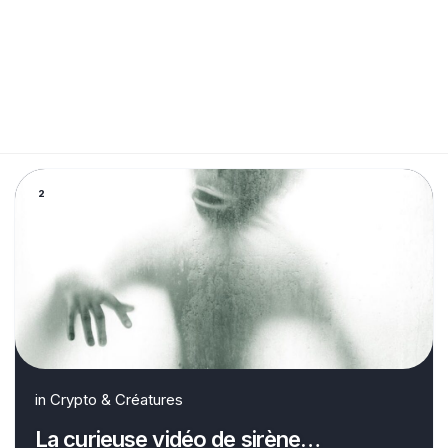
2
in
Crypto & Créatures
La curieuse vidéo de sirène…