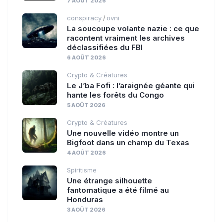
7 AOÛT 2026
conspiracy
ovni
/
La soucoupe volante nazie : ce que
racontent vraiment les archives
déclassifiées du FBI
6 AOÛT 2026
Crypto & Créatures
Le J’ba Fofi : l’araignée géante qui
hante les forêts du Congo
5 AOÛT 2026
Crypto & Créatures
Une nouvelle vidéo montre un
Bigfoot dans un champ du Texas
4 AOÛT 2026
Spiritisme
Une étrange silhouette
fantomatique a été filmé au
Honduras
3 AOÛT 2026