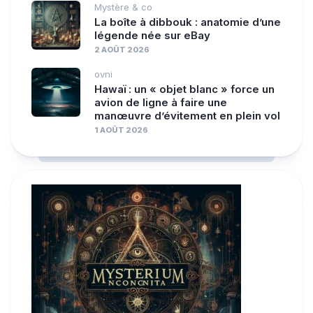
Mystère & co
La boîte à dibbouk : anatomie d’une
légende née sur eBay
2 AOÛT 2026
ovni
Hawaï : un « objet blanc » force un
avion de ligne à faire une
manœuvre d’évitement en plein vol
1 AOÛT 2026