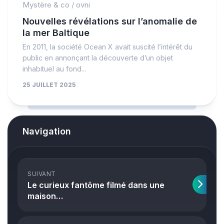
Mystère & co
/
ovni
Nouvelles révélations sur l’anomalie de
la mer Baltique
En 2011, la société Ocean X avait suscité l’intérêt du
public en annonçant la découverte d’un objet
inhabituel au fond...
25 JUILLET 2025
Navigation
SUIVANT
Le curieux fantôme filmé dans une
maison…