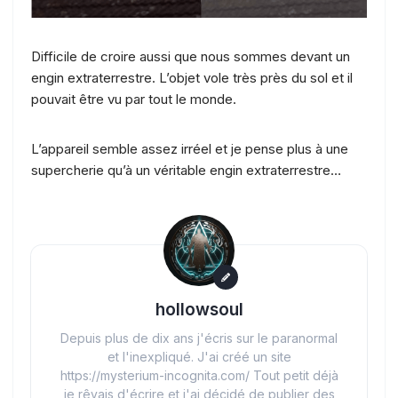
Difficile de croire aussi que nous sommes devant un
engin extraterrestre. L’objet vole très près du sol et il
pouvait être vu par tout le monde.
L’appareil semble assez irréel et je pense plus à une
supercherie qu’à un véritable engin extraterrestre…
hollowsoul
Depuis plus de dix ans j'écris sur le paranormal
et l'inexpliqué. J'ai créé un site
https://mysterium-incognita.com/ Tout petit déjà
je rêvais d'écrire et j'ai décidé de publier des