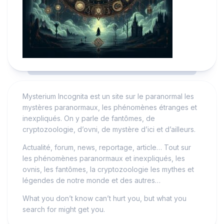
Mysterium Incognita est un site sur le paranormal les
mystères paranormaux, les phénomènes étranges et
inexpliqués. On y parle de fantômes, de
cryptozoologie, d’ovni, de mystère d’ici et d’ailleurs.
Actualité, forum, news, reportage, article… Tout sur
les phénomènes paranormaux et inexpliqués, les
ovnis, les fantômes, la cryptozoologie les mythes et
légendes de notre monde et des autres…
What you don’t know can’t hurt you, but what you
search for might get you.