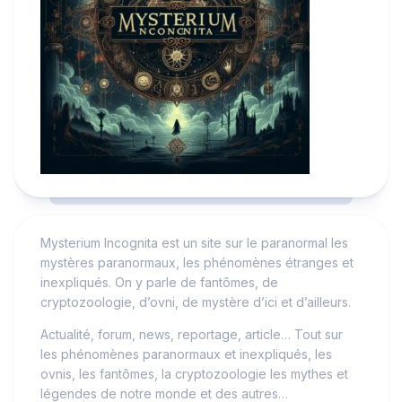
Mysterium Incognita est un site sur le paranormal les
mystères paranormaux, les phénomènes étranges et
inexpliqués. On y parle de fantômes, de
cryptozoologie, d’ovni, de mystère d’ici et d’ailleurs.
Actualité, forum, news, reportage, article… Tout sur
les phénomènes paranormaux et inexpliqués, les
ovnis, les fantômes, la cryptozoologie les mythes et
légendes de notre monde et des autres…