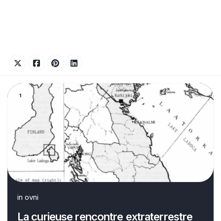
1
in
ovni
La curieuse rencontre extraterrestre