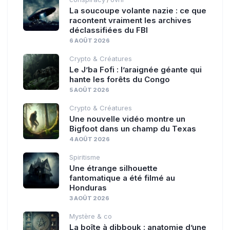
La soucoupe volante nazie : ce que
racontent vraiment les archives
déclassifiées du FBI
6 AOÛT 2026
Crypto & Créatures
Le J’ba Fofi : l’araignée géante qui
hante les forêts du Congo
5 AOÛT 2026
Crypto & Créatures
Une nouvelle vidéo montre un
Bigfoot dans un champ du Texas
4 AOÛT 2026
Spiritisme
Une étrange silhouette
fantomatique a été filmé au
Honduras
3 AOÛT 2026
Mystère & co
La boîte à dibbouk : anatomie d’une