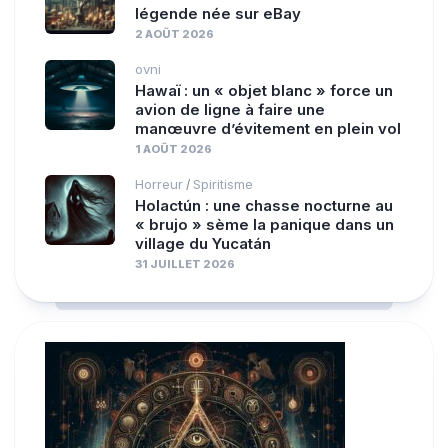
légende née sur eBay
2 AOÛT 2026
ovni
Hawaï : un « objet blanc » force un
avion de ligne à faire une
manœuvre d’évitement en plein vol
1 AOÛT 2026
Horreur
Spiritisme
/
Holactún : une chasse nocturne au
« brujo » sème la panique dans un
village du Yucatán
31 JUILLET 2026