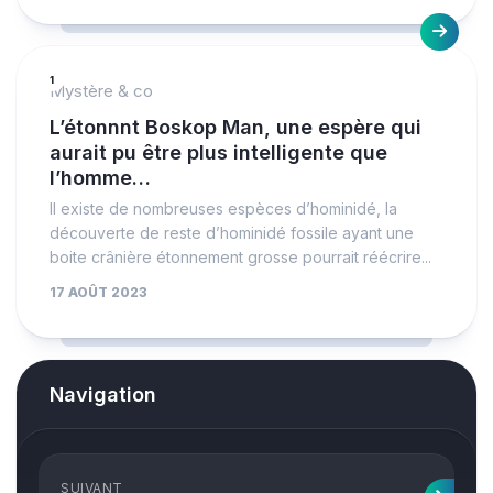
1
Mystère & co
L’étonnnt Boskop Man, une espère qui
aurait pu être plus intelligente que
l’homme…
Il existe de nombreuses espèces d’hominidé, la
découverte de reste d’hominidé fossile ayant une
boite crânière étonnement grosse pourrait réécrire...
17 AOÛT 2023
Navigation
SUIVANT