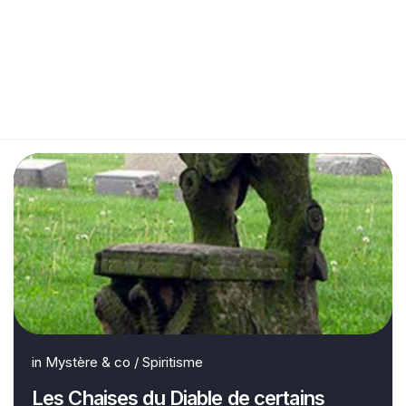
in
Mystère & co
/
Spiritisme
Les Chaises du Diable de certains