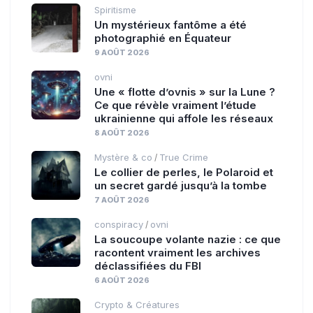
Spiritisme
Un mystérieux fantôme a été
photographié en Équateur
9 AOÛT 2026
ovni
Une « flotte d’ovnis » sur la Lune ?
Ce que révèle vraiment l’étude
ukrainienne qui affole les réseaux
8 AOÛT 2026
Mystère & co
True Crime
/
Le collier de perles, le Polaroid et
un secret gardé jusqu’à la tombe
7 AOÛT 2026
conspiracy
ovni
/
La soucoupe volante nazie : ce que
racontent vraiment les archives
déclassifiées du FBI
6 AOÛT 2026
Crypto & Créatures