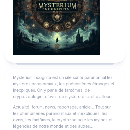
Mysterium Incognita est un site sur le paranormal les
mystères paranormaux, les phénomènes étranges et
inexpliqués. On y parle de fantômes, de
cryptozoologie, d’ovni, de mystère d’ici et d’ailleurs.
Actualité, forum, news, reportage, article… Tout sur
les phénomènes paranormaux et inexpliqués, les
ovnis, les fantômes, la cryptozoologie les mythes et
légendes de notre monde et des autres…