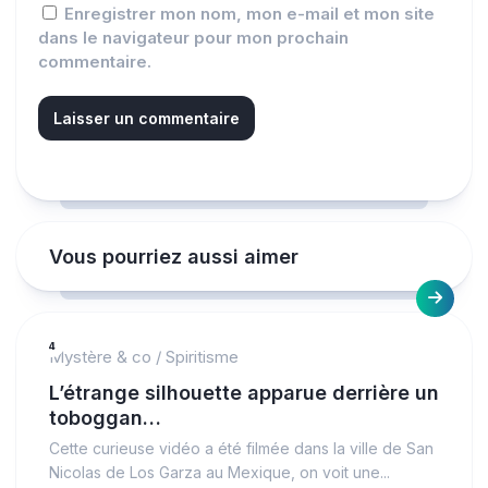
Enregistrer mon nom, mon e-mail et mon site
dans le navigateur pour mon prochain
commentaire.
Vous pourriez aussi aimer
4
Mystère & co
/
Spiritisme
L’étrange silhouette apparue derrière un
toboggan…
Cette curieuse vidéo a été filmée dans la ville de San
Nicolas de Los Garza au Mexique, on voit une...