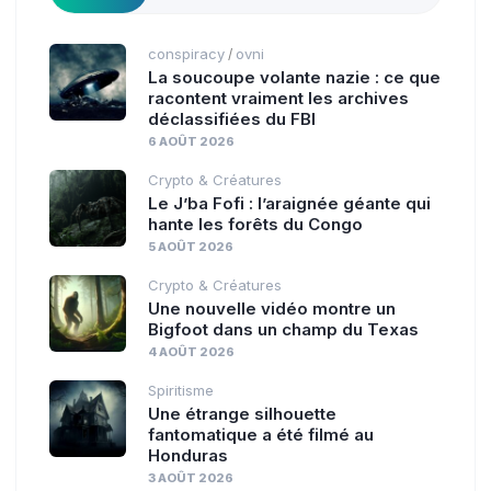
conspiracy
ovni
/
La soucoupe volante nazie : ce que
racontent vraiment les archives
déclassifiées du FBI
6 AOÛT 2026
Crypto & Créatures
Le J’ba Fofi : l’araignée géante qui
hante les forêts du Congo
5 AOÛT 2026
Crypto & Créatures
Une nouvelle vidéo montre un
Bigfoot dans un champ du Texas
4 AOÛT 2026
Spiritisme
Une étrange silhouette
fantomatique a été filmé au
Honduras
3 AOÛT 2026