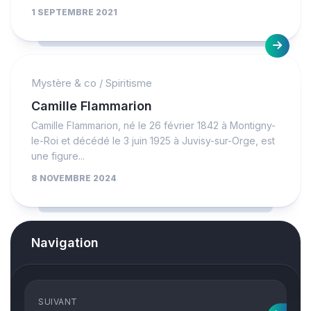
1 SEPTEMBRE 2021
Mystère & co
/
Spiritisme
Camille Flammarion
Camille Flammarion, né le 26 février 1842 à Montigny-
le-Roi et décédé le 3 juin 1925 à Juvisy-sur-Orge, est
une figure...
8 NOVEMBRE 2024
Navigation
SUIVANT