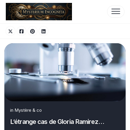
Skip
to
content
in
Mystère & co
L’étrange cas de Gloria Ramirez…