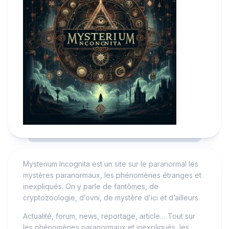
Mysterium Incognita est un site sur le paranormal les
mystères paranormaux, les phénomènes étranges et
inexpliqués. On y parle de fantômes, de
cryptozoologie, d’ovni, de mystère d’ici et d’ailleurs.
Actualité, forum, news, reportage, article… Tout sur
les phénomènes paranormaux et inexpliqués, les