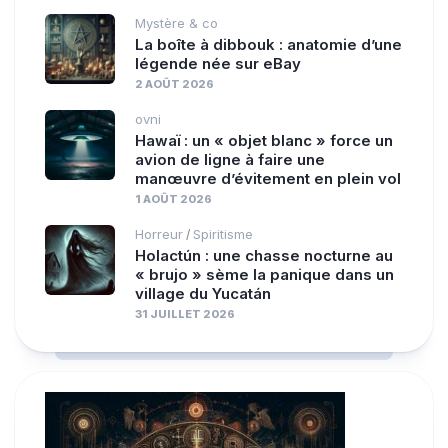
Mystère & co
La boîte à dibbouk : anatomie d’une
légende née sur eBay
2 AOÛT 2026
ovni
Hawaï : un « objet blanc » force un
avion de ligne à faire une
manœuvre d’évitement en plein vol
1 AOÛT 2026
Horreur
Spiritisme
/
Holactún : une chasse nocturne au
« brujo » sème la panique dans un
village du Yucatán
31 JUILLET 2026