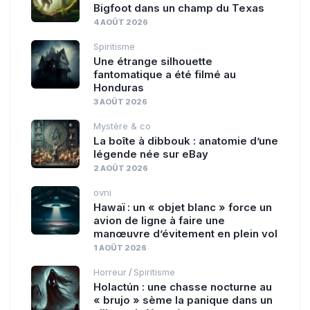
Bigfoot dans un champ du Texas
4 AOÛT 2026
Spiritisme
Une étrange silhouette
fantomatique a été filmé au
Honduras
3 AOÛT 2026
Mystère & co
La boîte à dibbouk : anatomie d’une
légende née sur eBay
2 AOÛT 2026
ovni
Hawaï : un « objet blanc » force un
avion de ligne à faire une
manœuvre d’évitement en plein vol
1 AOÛT 2026
Horreur
Spiritisme
/
Holactún : une chasse nocturne au
« brujo » sème la panique dans un